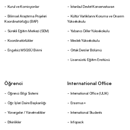
Kurul ve Komisyonlar
İstanbul Devlet Konservatuvarı
Bilimsel Araştırma Projeleri
Kültür Varlıklarını Koruma ve Onarım
Koordinatörlüğü (BAP)
Yüksekokulu
Sürekli Eğitim Merkezi (SEM)
Yabancı Diller Yüksekokulu
Koordinatörlükler
Meslek Yüksekokulu
Engelsiz MSGSÜ Birimi
Ortak Dersler Bölümü
Lisansüstü Eğitim Enstiüsü
Öğrenci
International Office
Öğrenci Bilgi Sistemi
International Office (ULIK)
Öğr. İşleri Daire Başkanlığı
Erasmus+
Yönergeler / Yönetmelikler
International Students
Etkinlikler
Infopack