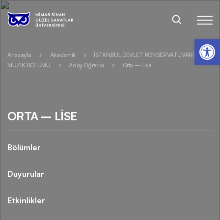
Op
Anasayfa
Akademik
İSTANBUL DEVLET KONSERVATUVARI
MÜZİK BÖLÜMÜ
Aday Öğrenci
Orta – Lise
ORTA – LISE
Bölümler
Duyurular
Etkinlikler