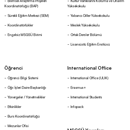
Bilimsel Araştırma Projeleri
Kültür Varlıklarını Koruma ve Onarım
Koordinatörlüğü (BAP)
Yüksekokulu
Sürekli Eğitim Merkezi (SEM)
Yabancı Diller Yüksekokulu
Koordinatörlükler
Meslek Yüksekokulu
Engelsiz MSGSÜ Birimi
Ortak Dersler Bölümü
Lisansüstü Eğitim Enstiüsü
Öğrenci
International Office
Öğrenci Bilgi Sistemi
International Office (ULIK)
Öğr. İşleri Daire Başkanlığı
Erasmus+
Yönergeler / Yönetmelikler
International Students
Etkinlikler
Infopack
Burs Koordinatörlüğü
Mezunlar Ofisi