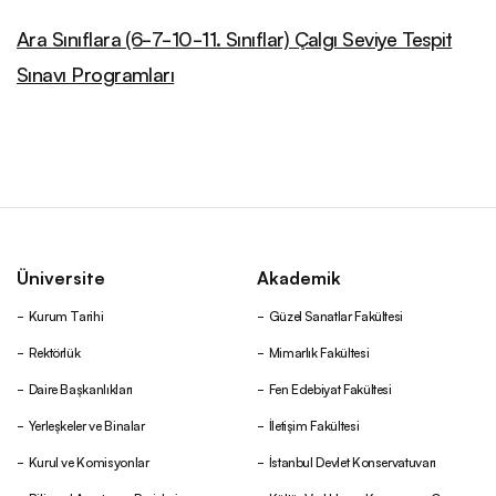
Ara Sınıflara (6-7-10-11. Sınıflar) Çalgı Seviye Tespit
Sınavı Programları
Üniversite
Akademik
Kurum Tarihi
Güzel Sanatlar Fakültesi
Rektörlük
Mimarlık Fakültesi
Daire Başkanlıkları
Fen Edebiyat Fakültesi
Yerleşkeler ve Binalar
İletişim Fakültesi
Kurul ve Komisyonlar
İstanbul Devlet Konservatuvarı