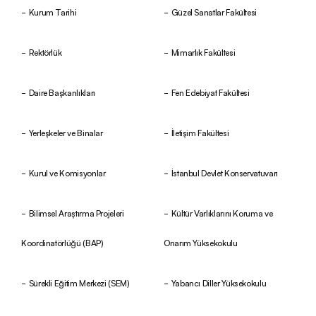
Kurum Tarihi
Güzel Sanatlar Fakültesi
Rektörlük
Mimarlık Fakültesi
Daire Başkanlıkları
Fen Edebiyat Fakültesi
Yerleşkeler ve Binalar
İletişim Fakültesi
Kurul ve Komisyonlar
İstanbul Devlet Konservatuvarı
Bilimsel Araştırma Projeleri
Kültür Varlıklarını Koruma ve
Koordinatörlüğü (BAP)
Onarım Yüksekokulu
Sürekli Eğitim Merkezi (SEM)
Yabancı Diller Yüksekokulu