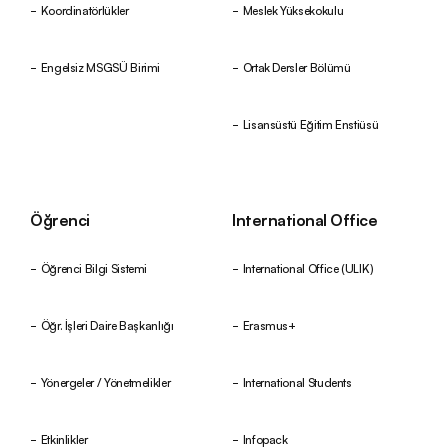
Koordinatörlükler
Meslek Yüksekokulu
Engelsiz MSGSÜ Birimi
Ortak Dersler Bölümü
Lisansüstü Eğitim Enstiüsü
Öğrenci
International Office
Öğrenci Bilgi Sistemi
International Office (ULIK)
Öğr. İşleri Daire Başkanlığı
Erasmus+
Yönergeler / Yönetmelikler
International Students
Etkinlikler
Infopack