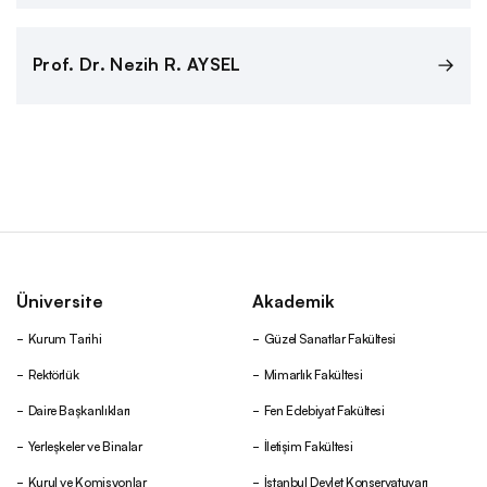
Kurumsal Kimlik
Prof. Dr. Nezih R. AYSEL
Rektörlük
Senato
Üniversite Yönetim Kurulu
Üniversite
Akademik
Genel Sekreterlik
Kurum Tarihi
Güzel Sanatlar Fakültesi
Rektörlük
Mimarlık Fakültesi
Daire Başkanlıkları
Daire Başkanlıkları
Fen Edebiyat Fakültesi
Yerleşkeler ve Binalar
İletişim Fakültesi
Koordinatörlükler
Kurul ve Komisyonlar
İstanbul Devlet Konservatuvarı