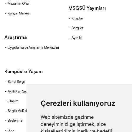
Mezunlar Ofisi
MSGSÜ Yayınları
Kariyer Merkezi
Kitaplar
Dergiler
Araştırma
Ayın İzi
Uygulama ve Araştırma Merkezleri
Kampüste Yaşam
Sanal Sergi
Akıllı Kart Sistemi
Ulaşım
Çerezleri kullanıyoruz
Sağlık Ve Rehberlik
Web sitemizde gezinme
Beslenme
deneyiminizi geliştirmek, size
Spor
kişiselleştirilmiş içerik ve hedefli