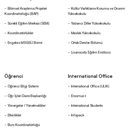
Bilimsel Araştırma Projeleri
Kültür Varlıklarını Koruma ve Onarım
Yönetmelik ve Yönergeler
Koordinatörlüğü (BAP)
Yüksekokulu
Sürekli Eğitim Merkezi (SEM)
Yabancı Diller Yüksekokulu
Kurul ve Komisyonlar
Koordinatörlükler
Meslek Yüksekokulu
Engelsiz MSGSÜ Birimi
Ortak Dersler Bölümü
Fahri Akademik Kadro
Lisansüstü Eğitim Enstiüsü
Kütüphane
Öğrenci
International Office
Öğrenci Bilgi Sistemi
International Office (ULIK)
Yerleşkeler ve Binalar
Öğr. İşleri Daire Başkanlığı
Erasmus+
Yönergeler / Yönetmelikler
International Students
MSGSÜ Yayınları
Etkinlikler
Infopack
Burs Koordinatörlüğü