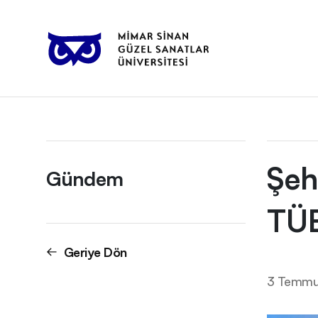
Anasayfa
Gündem
Şehir ve Bölge Planlama Bölümümüzden 
Şeh
Gündem
TÜB
Geriye Dön
3 Temmu