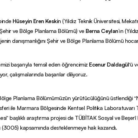
ibinde
Hüseyin Eren Keski
n (Yıldız Teknik Üniversitesi, Meka
ehir ve Bölge Planlama Bölümü) ve
Berna Ceylan
’ın (Yıld
ojenin danışmanlığını Şehir ve Bölge Planlama Bölümü hoc
emizi başarıyla temsil eden öğrencimiz
Ecenur Daldagül
‘ü 
yor, çalışmalarında başarılar diliyoruz.
Bölge Planlama Bölümümüzün yürütücülüğünü üstlendiği “Nesi
nsferi ile Marmara Bölgesinde Kentsel Politika Laboratuvarı Te
lmesi” başlıklı araştırma projesi de TÜBİTAK Sosyal ve Beşer
 (3005) kapsamında desteklenmeye hak kazandı.