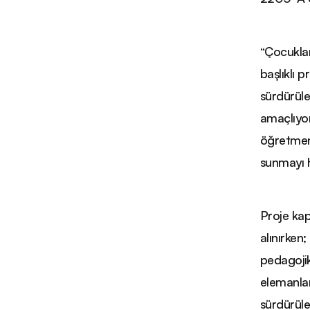
“Çocuklar
başlıklı p
sürdürüle
amaçlıyor
öğretmenl
sunmayı 
Proje kap
alınırken
pedagojik
elemanlar
sürdürüle