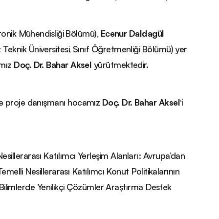
tronik Mühendisliği Bölümü),
Ecenur Daldagül
ız Teknik Üniversitesi, Sınıf Öğretmenliği Bölümü) yer
amız
Doç. Dr. Bahar Aksel
yürütmektedir.
ve proje danışmanı hocamız
Doç. Dr. Bahar Aksel
‘i
llerarası Katılımcı Yerleşim Alanları: Avrupa’dan
melli Nesillerarası Katılımcı Konut Politikalarının
î Bilimlerde Yenilikçi Çözümler Araştırma Destek