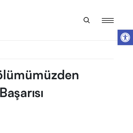
Op
 Bölümümüzden
Başarısı