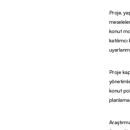
Proje, ya
meseleler
konut mod
katılımcı
uyarlanm
Proje kap
yönetimle
konut poli
planlama 
Araştırm