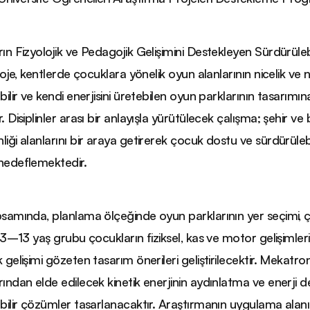
ın Fizyolojik ve Pedagojik Gelişimini Destekleyen Sürdürüleb
roje, kentlerde çocuklara yönelik oyun alanlarının nicelik ve ni
bilir ve kendi enerjisini üretebilen oyun parklarının tasarımı
. Disiplinler arası bir anlayışla yürütülecek çalışma; şehir v
iği alanlarını bir araya getirerek çocuk dostu ve sürdürülebil
hedeflemektedir.
samında, planlama ölçeğinde oyun parklarının yer seçimi, çev
; 3–13 yaş grubu çocukların fiziksel, kas ve motor gelişimler
 gelişimi gözeten tasarım önerileri geliştirilecektir. Mekatr
ından elde edilecek kinetik enerjinin aydınlatma ve enerji 
bilir çözümler tasarlanacaktır. Araştırmanın uygulama alanı o