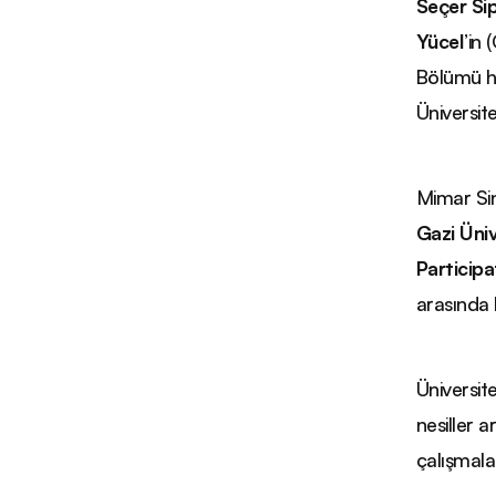
Seçer Si
Yücel
’in
Bölümü 
Üniversite
Mimar Sin
Gazi Üniv
Participa
arasında
Üniversit
nesiller a
çalışmala