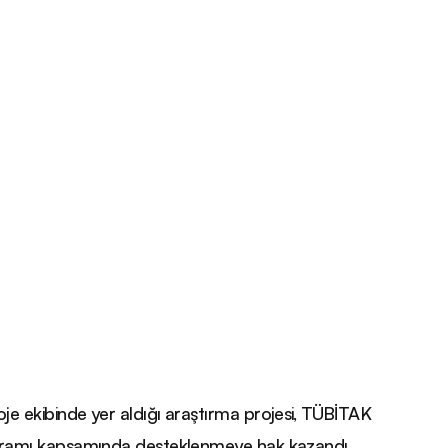
oje ekibinde yer aldığı araştırma projesi, TÜBİTAK
ogramı kapsamında desteklenmeye hak kazandı.