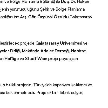
ehir ve Bölge Planlama Bölümü) ile
Doç. Dr. Hakan
 projenin yürütücülüğünü Şehir ve Bölge Planlama
manlığını ise
Arş. Gör. Özgürol Öztürk
(Galatasaray
eştirilecek projede
Galatasaray Üniversitesi
ve
eler Birliği, Mekânda Adalet Derneği, Habitat
ion Hal’âge
ve
Stadt Wien
proje paydaşları
birlikli projenin, Türkiye’de kapsayıcı, katılımcı ve
ması beklenmektedir. Proje ekibini tebrik ediyor,