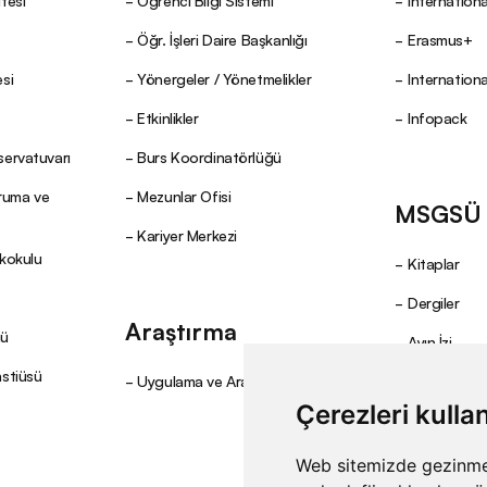
tesi
Öğrenci Bilgi Sistemi
Internationa
Öğr. İşleri Daire Başkanlığı
Erasmus+
si
Yönergeler / Yönetmelikler
Internation
Etkinlikler
Infopack
servatuvarı
Burs Koordinatörlüğü
oruma ve
Mezunlar Ofisi
MSGSÜ Y
Kariyer Merkezi
ekokulu
Kitaplar
Dergiler
Araştırma
mü
Ayın İzi
nstiüsü
Uygulama ve Araştırma Merkezleri
Çerezleri kulla
Web sitemizde gezinme d