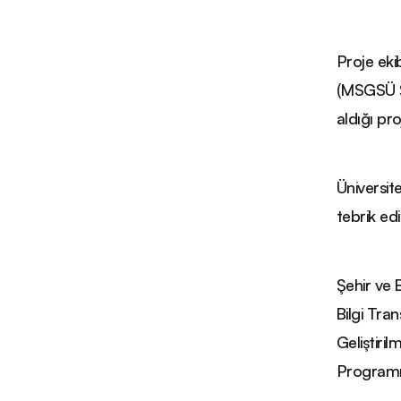
Proje ek
(MSGSÜ Ş
aldığı pr
Üniversit
tebrik edi
Şehir ve 
Bilgi Tra
Geliştiri
Programı