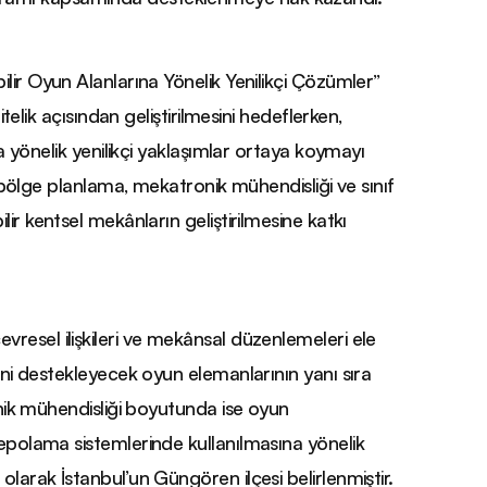
ilir Oyun Alanlarına Yönelik Yenilikçi Çözümler”
telik açısından geliştirilmesini hedeflerken,
na yönelik yenilikçi yaklaşımlar ortaya koymayı
e bölge planlama, mekatronik mühendisliği ve sınıf
ir kentsel mekânların geliştirilmesine katkı
resel ilişkileri ve mekânsal düzenlemeleri ele
ini destekleyecek oyun elemanlarının yanı sıra
onik mühendisliği boyutunda ise oyun
depolama sistemlerinde kullanılmasına yönelik
larak İstanbul’un Güngören ilçesi belirlenmiştir.