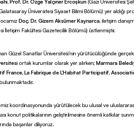
pahi
,
Prof. Dr. Özge Yalçıner Ercoşkun
(Gazi Üniversitesi Ş
 (Galatasaray Üniversitesi Siyaset Bilimi Bölümü) yer aldığı
hocamız
Doç. Dr. Gizem Aksümer Kaynarca
, iletişim danış
si İletişim Fakültesi Gazetecilik Bölümü) üstlenmiştir.
an Güzel Sanatlar Üniversitesi’nin yürütücülüğünde gerçekl
ersitesi
ortak kurumlar olarak yer alırken;
Marmara Belediy
tif France, La Fabrique de L’Habitat Participatif, Associat
 bulunmaktadır.
emiz koordinasyonunda yürütülecek bu ulusal ve uluslararası iş 
rası konut politikalarının geliştirilmesine önemli katkılar sun
rında başarılar diliyoruz.