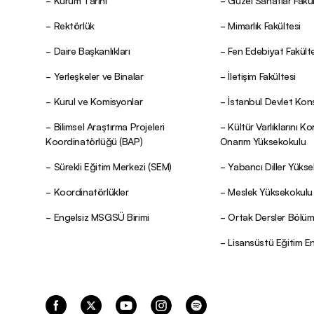
Kurum Tarihi
Güzel Sanatlar Fakül
Rektörlük
Mimarlık Fakültesi
Daire Başkanlıkları
Fen Edebiyat Fakülte
Yerleşkeler ve Binalar
İletişim Fakültesi
Kurul ve Komisyonlar
İstanbul Devlet Kon
Bilimsel Araştırma Projeleri
Kültür Varlıklarını K
Koordinatörlüğü (BAP)
Onarım Yüksekokulu
Sürekli Eğitim Merkezi (SEM)
Yabancı Diller Yüks
Koordinatörlükler
Meslek Yüksekokulu
Engelsiz MSGSÜ Birimi
Ortak Dersler Bölü
Lisansüstü Eğitim E