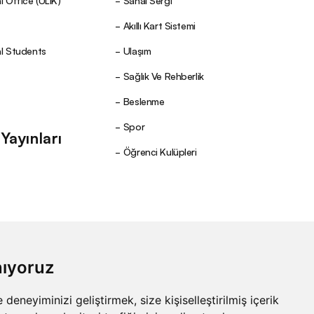
l Office (ULIK)
Sanal Sergi
Akıllı Kart Sistemi
al Students
Ulaşım
Sağlık Ve Rehberlik
Beslenme
Spor
ayınları
Öğrenci Kulüpleri
nıyoruz
eneyiminizi geliştirmek, size kişiselleştirilmiş içerik