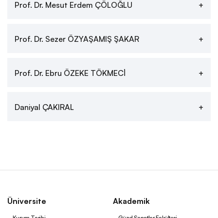
Prof. Dr. Mesut Erdem ÇÖLOĞLU
Yönetmelik ve Yönergeler
Prof. Dr. Sezer ÖZYAŞAMIŞ ŞAKAR
Kurul ve Komisyonlar
Prof. Dr. Ebru ÖZEKE TÖKMECİ
Fahri Akademik Kadro
Daniyal ÇAKIRAL
Kütüphane
Yerleşkeler ve Binalar
MSGSÜ Yayınları
Üniversite
Akademik
Kurum Tarihi
Güzel Sanatlar Fakültesi