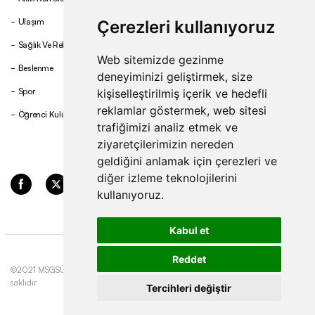
Ulaşım
Çerezleri kullanıyoruz
Sağlık Ve Rehberlik
Web sitemizde gezinme
Beslenme
deneyiminizi geliştirmek, size
Spor
kişiselleştirilmiş içerik ve hedefli
reklamlar göstermek, web sitesi
Öğrenci Kulüpleri
trafiğimizi analiz etmek ve
ziyaretçilerimizin nereden
geldiğini anlamak için çerezleri ve
diğer izleme teknolojilerini
kullanıyoruz.
Kabul et
Reddet
©2021 MSGSÜ. Tüm hakları
Gizlilik ve Çerez
Update cookies
saklıdır
Politikası
preferences
Tercihleri değiştir