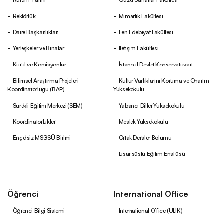
Rektörlük
Mimarlık Fakültesi
Daire Başkanlıkları
Fen Edebiyat Fakültesi
Yerleşkeler ve Binalar
İletişim Fakültesi
Kurul ve Komisyonlar
İstanbul Devlet Konservatuvarı
Bilimsel Araştırma Projeleri
Kültür Varlıklarını Koruma ve Onarım
Koordinatörlüğü (BAP)
Yüksekokulu
Sürekli Eğitim Merkezi (SEM)
Yabancı Diller Yüksekokulu
Koordinatörlükler
Meslek Yüksekokulu
Engelsiz MSGSÜ Birimi
Ortak Dersler Bölümü
Lisansüstü Eğitim Enstiüsü
Öğrenci
International Office
Öğrenci Bilgi Sistemi
International Office (ULIK)