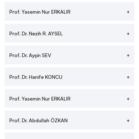
Prof. Yasemin Nur ERKALIR
Kurumsal Kimlik
Rektörlük
Prof. Dr. Nezih R. AYSEL
Senato
Prof. Dr. Ayşin SEV
Üniversite Yönetim Kurulu
Prof. Dr. Hanife KONCU
Genel Sekreterlik
Prof. Yasemin Nur ERKALIR
Daire Başkanlıkları
Prof. Dr. Abdullah ÖZKAN
Koordinatörlükler