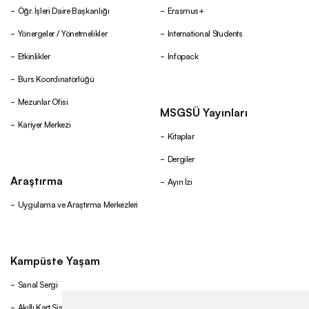
Öğr. İşleri Daire Başkanlığı
Erasmus+
Yönergeler / Yönetmelikler
International Students
Etkinlikler
Infopack
Burs Koordinatörlüğü
Mezunlar Ofisi
MSGSÜ Yayınları
Kariyer Merkezi
Kitaplar
Dergiler
Araştırma
Ayın İzi
Uygulama ve Araştırma Merkezleri
Kampüste Yaşam
Sanal Sergi
Akıllı Kart Sistemi