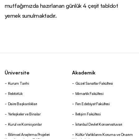
mutfağımızda hazırlanan günlük 4 çeşit tabldot
Kayıt
yemek sunulmaktadır.
Akademik
Burs
Üniversite
Akademik
Ödül
Kurum Tarihi
Güzel Sanatlar Fakültesi
Kampüste Yaşam
Rektörlük
Mimarlık Fakültesi
Daire Başkanlıkları
Fen Edebiyat Fakültesi
Kural ve Düzenlemeler
Yerleşkeler ve Binalar
İletişim Fakültesi
Kurul ve Komisyonlar
İstanbul Devlet Konservatuvarı
İlişik Kesme / Geçici Mezuniyet Belgesi / Diploma /
Bilimsel Araştırma Projeleri
Kültür Varlıklarını Koruma ve Onarım