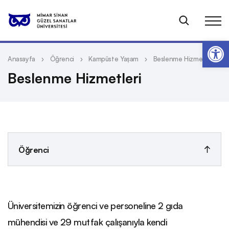
Op
Anasayfa
Öğrenci
Kampüste Yaşam
Beslenme Hizmetleri
Beslenme Hizmetleri
Öğrenci
Öğrenci İşleri Daire Başkanlığı
Üniversitemizin öğrenci ve personeline 2 gıda
Öğrenci Bilgi Sistemi
mühendisi ve 29 mutfak çalışanıyla kendi