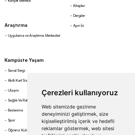
Kariyer Merkezi
Kitaplar
Dergiler
Araştırma
Ayın İzi
Uygulama ve Araştırma Merkezleri
Kampüste Yaşam
Sanal Sergi
Akıllı Kart Sistemi
Ulaşım
Çerezleri kullanıyoruz
Sağlık Ve Rehberlik
Web sitemizde gezinme
Beslenme
deneyiminizi geliştirmek, size
Spor
kişiselleştirilmiş içerik ve hedefli
reklamlar göstermek, web sitesi
Öğrenci Kulüpleri