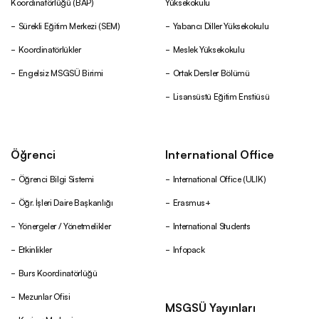
Diploma Eki
Koordinatörlüğü (BAP)
Yüksekokulu
Sürekli Eğitim Merkezi (SEM)
Yabancı Diller Yüksekokulu
Kariyer Merkezi
Koordinatörlükler
Meslek Yüksekokulu
Engelsiz MSGSÜ Birimi
Ortak Dersler Bölümü
Mezunlar Ofisi
Lisansüstü Eğitim Enstiüsü
Talep Yönetim Sistemi
Öğrenci
International Office
Öğrenci Bilgi Sistemi
International Office (ULIK)
Öğr. İşleri Daire Başkanlığı
Erasmus+
Yönergeler / Yönetmelikler
International Students
Etkinlikler
Infopack
Burs Koordinatörlüğü
Mezunlar Ofisi
MSGSÜ Yayınları