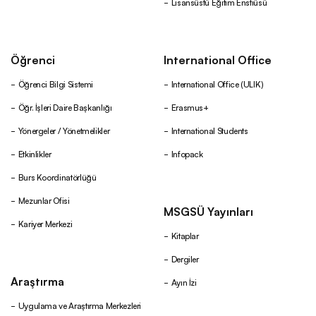
Lisansüstü Eğitim Enstiüsü
Öğrenci
International Office
Öğrenci Bilgi Sistemi
International Office (ULIK)
Öğr. İşleri Daire Başkanlığı
Erasmus+
Yönergeler / Yönetmelikler
International Students
Etkinlikler
Infopack
Burs Koordinatörlüğü
Mezunlar Ofisi
MSGSÜ Yayınları
Kariyer Merkezi
Kitaplar
Dergiler
Araştırma
Ayın İzi
Uygulama ve Araştırma Merkezleri