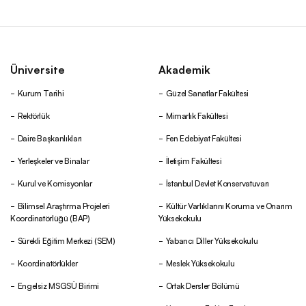
Üniversite
Akademik
Kurum Tarihi
Güzel Sanatlar Fakültesi
Rektörlük
Mimarlık Fakültesi
Daire Başkanlıkları
Fen Edebiyat Fakültesi
Yerleşkeler ve Binalar
İletişim Fakültesi
Kurul ve Komisyonlar
İstanbul Devlet Konservatuvarı
Bilimsel Araştırma Projeleri
Kültür Varlıklarını Koruma ve Onarım
Koordinatörlüğü (BAP)
Yüksekokulu
Sürekli Eğitim Merkezi (SEM)
Yabancı Diller Yüksekokulu
Koordinatörlükler
Meslek Yüksekokulu
Engelsiz MSGSÜ Birimi
Ortak Dersler Bölümü