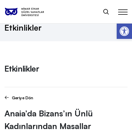
Anasayfa
Etkinlikler
Anaia’da Bizans’ın Ünlü Kadınlarından Masallar
Op
Etkinlikler
Etkinlikler
Geriye Dön
Anaia’da Bizans’ın Ünlü
Kadınlarından Masallar