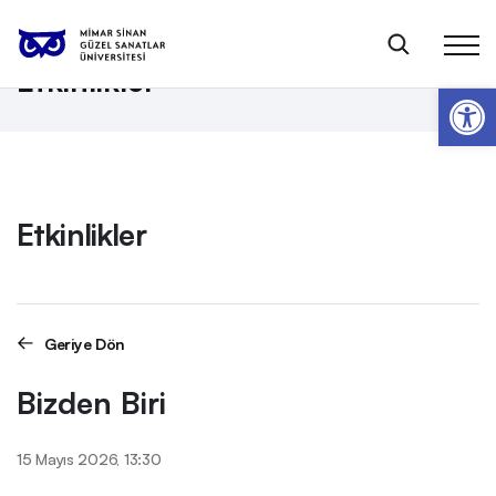
Anasayfa
Etkinlikler
Bizden Biri
Etkinlikler
Op
Etkinlikler
Geriye Dön
Bizden Biri
15 Mayıs 2026, 13:30