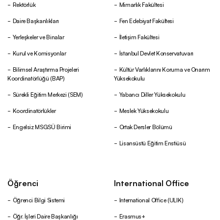
Rektörlük
Mimarlık Fakültesi
Daire Başkanlıkları
Fen Edebiyat Fakültesi
Yerleşkeler ve Binalar
İletişim Fakültesi
Kurul ve Komisyonlar
İstanbul Devlet Konservatuvarı
Bilimsel Araştırma Projeleri
Kültür Varlıklarını Koruma ve Onarım
Koordinatörlüğü (BAP)
Yüksekokulu
Sürekli Eğitim Merkezi (SEM)
Yabancı Diller Yüksekokulu
Koordinatörlükler
Meslek Yüksekokulu
Engelsiz MSGSÜ Birimi
Ortak Dersler Bölümü
Lisansüstü Eğitim Enstiüsü
Öğrenci
International Office
Öğrenci Bilgi Sistemi
International Office (ULIK)
Öğr. İşleri Daire Başkanlığı
Erasmus+