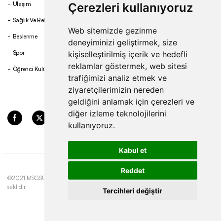
Ulaşım
Çerezleri kullanıyoruz
Sağlık Ve Rehberlik
Web sitemizde gezinme
Beslenme
deneyiminizi geliştirmek, size
Spor
kişiselleştirilmiş içerik ve hedefli
reklamlar göstermek, web sitesi
Öğrenci Kulüpleri
trafiğimizi analiz etmek ve
ziyaretçilerimizin nereden
geldiğini anlamak için çerezleri ve
diğer izleme teknolojilerini
kullanıyoruz.
Kabul et
Reddet
©2021 MSGSÜ. Tüm hakları
Gizlilik ve Çerez
Update cookies
saklıdır
Politikası
preferences
Tercihleri değiştir
Site by
Fol
&
Basework