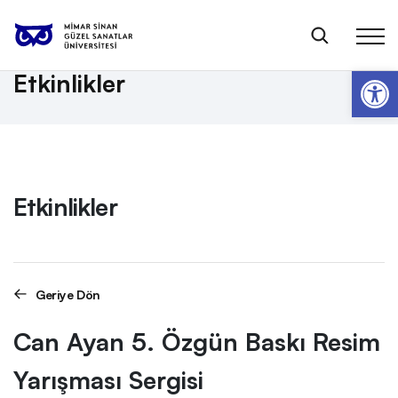
Anasayfa
Etkinlikler
Can Ayan 5. Özgün Baskı Resim Yarışması Sergisi
Op
Etkinlikler
Etkinlikler
Geriye Dön
Can Ayan 5. Özgün Baskı Resim
Yarışması Sergisi