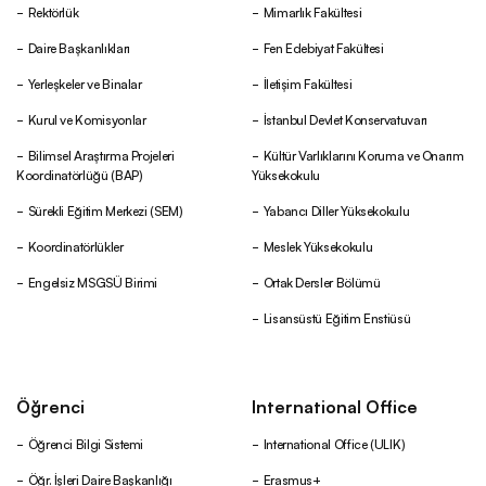
Rektörlük
Mimarlık Fakültesi
Daire Başkanlıkları
Fen Edebiyat Fakültesi
Yerleşkeler ve Binalar
İletişim Fakültesi
Kurul ve Komisyonlar
İstanbul Devlet Konservatuvarı
Bilimsel Araştırma Projeleri
Kültür Varlıklarını Koruma ve Onarım
Koordinatörlüğü (BAP)
Yüksekokulu
Sürekli Eğitim Merkezi (SEM)
Yabancı Diller Yüksekokulu
Koordinatörlükler
Meslek Yüksekokulu
Engelsiz MSGSÜ Birimi
Ortak Dersler Bölümü
Lisansüstü Eğitim Enstiüsü
Öğrenci
International Office
Öğrenci Bilgi Sistemi
International Office (ULIK)
Öğr. İşleri Daire Başkanlığı
Erasmus+