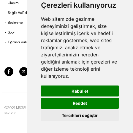
Ulaşım
Çerezleri kullanıyoruz
Sağlık Ve Rehberlik
Web sitemizde gezinme
Beslenme
deneyiminizi geliştirmek, size
Spor
kişiselleştirilmiş içerik ve hedefli
reklamlar göstermek, web sitesi
Öğrenci Kulüpleri
trafiğimizi analiz etmek ve
ziyaretçilerimizin nereden
geldiğini anlamak için çerezleri ve
diğer izleme teknolojilerini
kullanıyoruz.
Kabul et
Reddet
©2021 MSGSÜ. Tüm hakları
Gizlilik ve Çerez
Update cookies
saklıdır
Politikası
preferences
Tercihleri değiştir
Site by
Fol
&
Basework