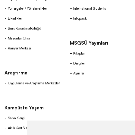
Yönergeler / Yönetmelikler
International Students
Etkinlikler
Infopack
Burs Koordinatörlüğü
Mezunlar Ofisi
MSGSÜ Yayınları
Kariyer Merkezi
Kitaplar
Dergiler
Araştırma
Ayın İzi
Uygulama ve Araştırma Merkezleri
Kampüste Yaşam
Sanal Sergi
Akıllı Kart Sistemi