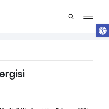
Op
ergisi