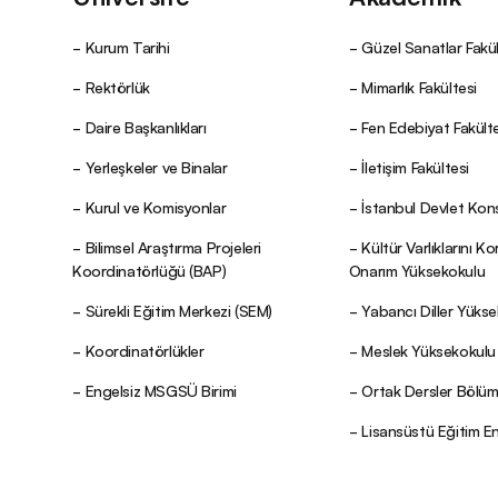
Kurum Tarihi
Güzel Sanatlar Fakül
Rektörlük
Mimarlık Fakültesi
Daire Başkanlıkları
Fen Edebiyat Fakülte
Yerleşkeler ve Binalar
İletişim Fakültesi
Kurul ve Komisyonlar
İstanbul Devlet Kon
Bilimsel Araştırma Projeleri
Kültür Varlıklarını K
Koordinatörlüğü (BAP)
Onarım Yüksekokulu
Sürekli Eğitim Merkezi (SEM)
Yabancı Diller Yüks
Koordinatörlükler
Meslek Yüksekokulu
Engelsiz MSGSÜ Birimi
Ortak Dersler Bölü
Lisansüstü Eğitim E