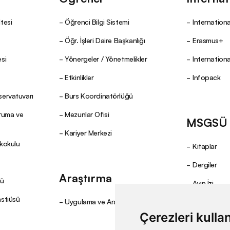
tesi
Öğrenci Bilgi Sistemi
Internationa
Öğr. İşleri Daire Başkanlığı
Erasmus+
si
Yönergeler / Yönetmelikler
Internation
Etkinlikler
Infopack
servatuvarı
Burs Koordinatörlüğü
oruma ve
Mezunlar Ofisi
MSGSÜ Y
Kariyer Merkezi
ekokulu
Kitaplar
Dergiler
Araştırma
mü
Ayın İzi
nstiüsü
Uygulama ve Araştırma Merkezleri
Çerezleri kulla