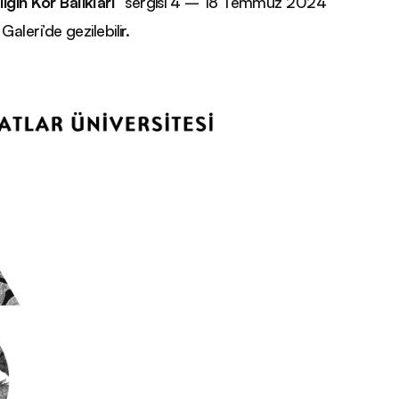
ığın Kör Balıkları”
sergisi 4 – 18 Temmuz 2024
leri’de gezilebilir.