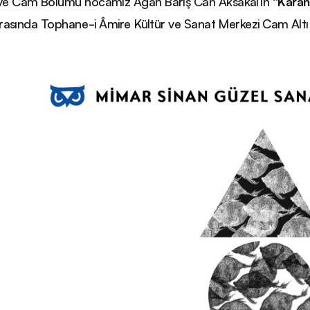
ve Cam Bölümü hocamız Agâh Barış Can Aksakal’ın
“Karanl
 arasında Tophane-i Âmire Kültür ve Sanat Merkezi Cam Altı Ga