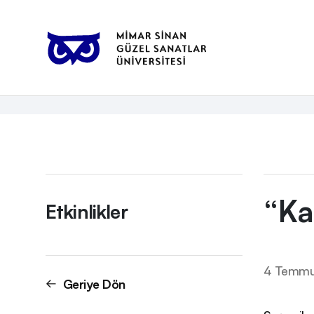
Anasayfa
Etkinlikler
“Karanlığın Kör Balıkları” Sergisi
Etkinlikler
“Ka
Etkinlikler
4 Temmu
Geriye Dön