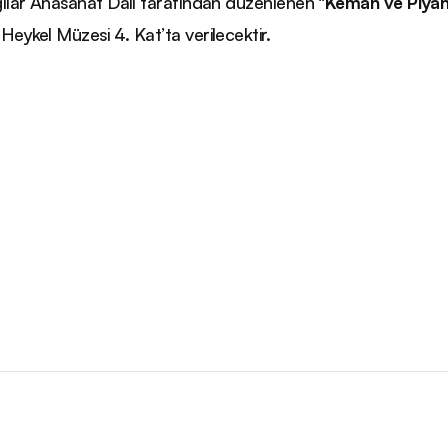
gılar Anasanat Dalı tarafından düzenlenen “
Keman ve Piyan
Heykel Müzesi 4. Kat’ta verilecektir.