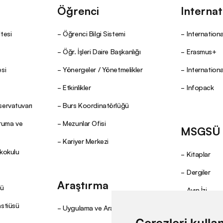
Öğrenci
Internat
tesi
Öğrenci Bilgi Sistemi
Internationa
Öğr. İşleri Daire Başkanlığı
Erasmus+
si
Yönergeler / Yönetmelikler
Internation
Etkinlikler
Infopack
servatuvarı
Burs Koordinatörlüğü
oruma ve
Mezunlar Ofisi
MSGSÜ Y
Kariyer Merkezi
ekokulu
Kitaplar
Dergiler
Araştırma
mü
Ayın İzi
nstiüsü
Uygulama ve Araştırma Merkezleri