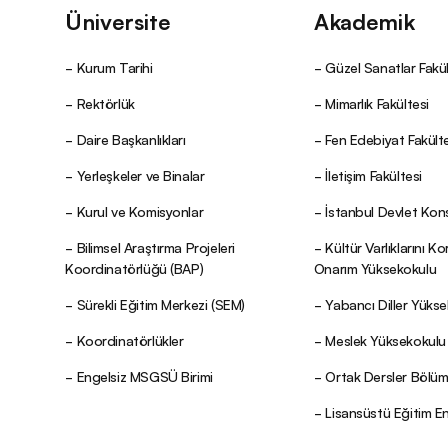
Üniversite
Akademik
Kurum Tarihi
Güzel Sanatlar Fakül
Rektörlük
Mimarlık Fakültesi
Daire Başkanlıkları
Fen Edebiyat Fakülte
Yerleşkeler ve Binalar
İletişim Fakültesi
Kurul ve Komisyonlar
İstanbul Devlet Kon
Bilimsel Araştırma Projeleri
Kültür Varlıklarını K
Koordinatörlüğü (BAP)
Onarım Yüksekokulu
Sürekli Eğitim Merkezi (SEM)
Yabancı Diller Yüks
Koordinatörlükler
Meslek Yüksekokulu
Engelsiz MSGSÜ Birimi
Ortak Dersler Bölü
Lisansüstü Eğitim E