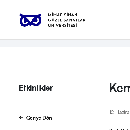
Anasayfa
Etkinlikler
Keman ve Piyano Resitali
Etkinlikler
Kem
Etkinlikler
12 Hazir
Geriye Dön