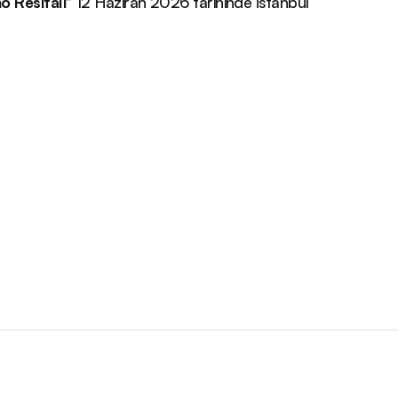
o Resitali
” 12 Haziran 2026 tarihinde İstanbul