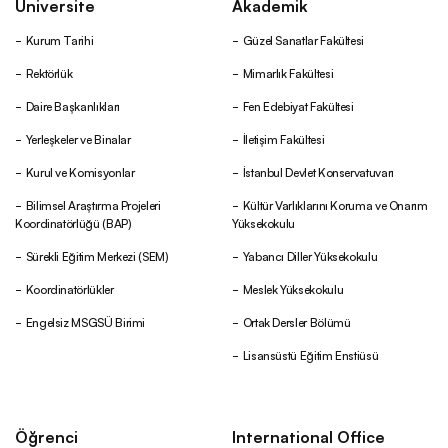
Üniversite
Akademik
Kurum Tarihi
Güzel Sanatlar Fakültesi
Rektörlük
Mimarlık Fakültesi
Daire Başkanlıkları
Fen Edebiyat Fakültesi
Yerleşkeler ve Binalar
İletişim Fakültesi
Kurul ve Komisyonlar
İstanbul Devlet Konservatuvarı
Bilimsel Araştırma Projeleri
Kültür Varlıklarını Koruma ve Onarım
Koordinatörlüğü (BAP)
Yüksekokulu
Sürekli Eğitim Merkezi (SEM)
Yabancı Diller Yüksekokulu
Koordinatörlükler
Meslek Yüksekokulu
Engelsiz MSGSÜ Birimi
Ortak Dersler Bölümü
Lisansüstü Eğitim Enstiüsü
Öğrenci
International Office