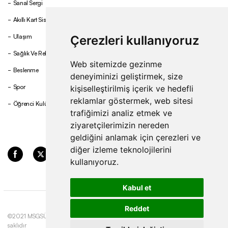
Sanal Sergi
Akıllı Kart Sistemi
Ulaşım
Çerezleri kullanıyoruz
Sağlık Ve Rehberlik
Web sitemizde gezinme
Beslenme
deneyiminizi geliştirmek, size
Spor
kişiselleştirilmiş içerik ve hedefli
reklamlar göstermek, web sitesi
Öğrenci Kulüpleri
trafiğimizi analiz etmek ve
ziyaretçilerimizin nereden
geldiğini anlamak için çerezleri ve
diğer izleme teknolojilerini
kullanıyoruz.
Kabul et
Reddet
©2021 MSGSÜ. Tüm hakları
Gizlilik ve Çerez
Update cookies
saklıdır
Politikası
preferences