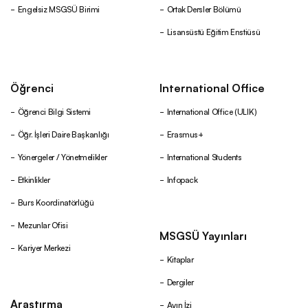
Engelsiz MSGSÜ Birimi
Ortak Dersler Bölümü
Lisansüstü Eğitim Enstiüsü
Öğrenci
International Office
Öğrenci Bilgi Sistemi
International Office (ULIK)
Öğr. İşleri Daire Başkanlığı
Erasmus+
Yönergeler / Yönetmelikler
International Students
Etkinlikler
Infopack
Burs Koordinatörlüğü
Mezunlar Ofisi
MSGSÜ Yayınları
Kariyer Merkezi
Kitaplar
Dergiler
Araştırma
Ayın İzi