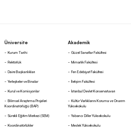
Üniversite
Akademik
Kurum Tarihi
Güzel Sanatlar Fakültesi
Rektörlük
Mimarlık Fakültesi
Daire Başkanlıkları
Fen Edebiyat Fakültesi
Yerleşkeler ve Binalar
İletişim Fakültesi
Kurul ve Komisyonlar
İstanbul Devlet Konservatuvarı
Bilimsel Araştırma Projeleri
Kültür Varlıklarını Koruma ve Onarım
Koordinatörlüğü (BAP)
Yüksekokulu
Sürekli Eğitim Merkezi (SEM)
Yabancı Diller Yüksekokulu
Koordinatörlükler
Meslek Yüksekokulu