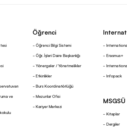
Öğrenci
Internat
tesi
Öğrenci Bilgi Sistemi
Internationa
Öğr. İşleri Daire Başkanlığı
Erasmus+
si
Yönergeler / Yönetmelikler
Internation
Etkinlikler
Infopack
servatuvarı
Burs Koordinatörlüğü
oruma ve
Mezunlar Ofisi
MSGSÜ Y
Kariyer Merkezi
ekokulu
Kitaplar
Dergiler