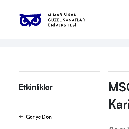
Anasayfa
Etkinlikler
MSGSÜ Kariyer Merkezi ile Tanışma –
Etkinlikler
MSG
Etkinlikler
Kar
Geriye Dön
31 Ekim 