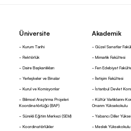
Üniversite
Akademik
Kurum Tarihi
Güzel Sanatlar Fakül
Rektörlük
Mimarlık Fakültesi
Daire Başkanlıkları
Fen Edebiyat Fakülte
Yerleşkeler ve Binalar
İletişim Fakültesi
Kurul ve Komisyonlar
İstanbul Devlet Kon
Bilimsel Araştırma Projeleri
Kültür Varlıklarını K
Koordinatörlüğü (BAP)
Onarım Yüksekokulu
Sürekli Eğitim Merkezi (SEM)
Yabancı Diller Yüks
Koordinatörlükler
Meslek Yüksekokulu