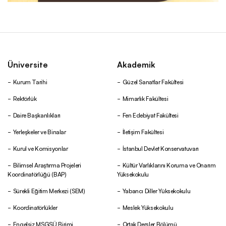
Üniversite
Akademik
Kurum Tarihi
Güzel Sanatlar Fakültesi
Rektörlük
Mimarlık Fakültesi
Daire Başkanlıkları
Fen Edebiyat Fakültesi
Yerleşkeler ve Binalar
İletişim Fakültesi
Kurul ve Komisyonlar
İstanbul Devlet Konservatuvarı
Bilimsel Araştırma Projeleri
Kültür Varlıklarını Koruma ve Onarım
Koordinatörlüğü (BAP)
Yüksekokulu
Sürekli Eğitim Merkezi (SEM)
Yabancı Diller Yüksekokulu
Koordinatörlükler
Meslek Yüksekokulu
Engelsiz MSGSÜ Birimi
Ortak Dersler Bölümü