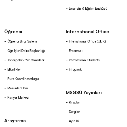
Lisansüstü Eğitim Enstiüsü
Öğrenci
International Office
Öğrenci Bilgi Sistemi
International Office (ULIK)
Öğr. İşleri Daire Başkanlığı
Erasmus+
Yönergeler / Yönetmelikler
International Students
Etkinlikler
Infopack
Burs Koordinatörlüğü
Mezunlar Ofisi
MSGSÜ Yayınları
Kariyer Merkezi
Kitaplar
Dergiler
Araştırma
Ayın İzi