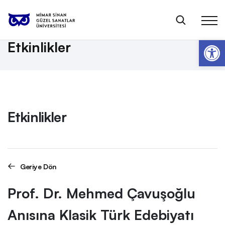
Anasayfa
Etkinlikler
Prof. Dr. Mehmed Çavuşoğlu Anısına Klasik Türk Edebiyatı Sempozyumu
Op
Etkinlikler
Etkinlikler
Geriye Dön
Prof. Dr. Mehmed Çavuşoğlu
Anısına Klasik Türk Edebiyatı