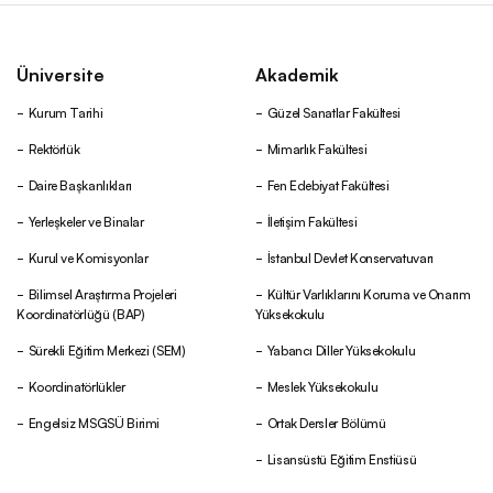
Üniversite
Akademik
Kurum Tarihi
Güzel Sanatlar Fakültesi
Rektörlük
Mimarlık Fakültesi
Daire Başkanlıkları
Fen Edebiyat Fakültesi
Yerleşkeler ve Binalar
İletişim Fakültesi
Kurul ve Komisyonlar
İstanbul Devlet Konservatuvarı
Bilimsel Araştırma Projeleri
Kültür Varlıklarını Koruma ve Onarım
Koordinatörlüğü (BAP)
Yüksekokulu
Sürekli Eğitim Merkezi (SEM)
Yabancı Diller Yüksekokulu
Koordinatörlükler
Meslek Yüksekokulu
Engelsiz MSGSÜ Birimi
Ortak Dersler Bölümü
Lisansüstü Eğitim Enstiüsü