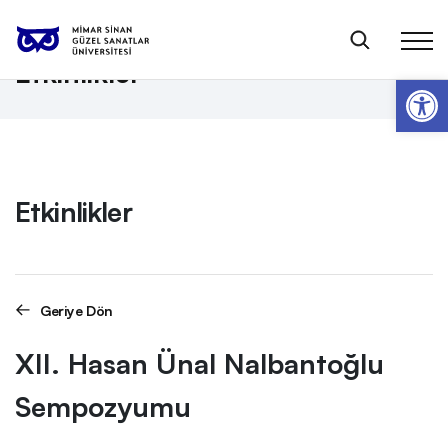
Anasayfa
Etkinlikler
XII. Hasan Ünal Nalbantoğlu Sempozyumu
Etkinlikler
Op
Etkinlikler
Geriye Dön
XII. Hasan Ünal Nalbantoğlu
Sempozyumu