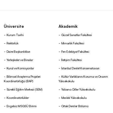
Üniversite
Akademik
Kurum Tarihi
Güzel Sanatlar Fakültesi
Rektörlük
Mimarlık Fakültesi
Daire Başkanlıkları
Fen Edebiyat Fakültesi
Yerleşkeler ve Binalar
İletişim Fakültesi
Kurul ve Komisyonlar
İstanbul Devlet Konservatuvarı
Bilimsel Araştırma Projeleri
Kültür Varlıklarını Koruma ve Onarım
Koordinatörlüğü (BAP)
Yüksekokulu
Sürekli Eğitim Merkezi (SEM)
Yabancı Diller Yüksekokulu
Koordinatörlükler
Meslek Yüksekokulu
Engelsiz MSGSÜ Birimi
Ortak Dersler Bölümü