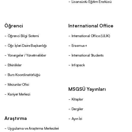
Lisansüstü Eğitim Enstiüsü
Öğrenci
International Office
Öğrenci Bilgi Sistemi
International Office (ULIK)
Öğr. İşleri Daire Başkanlığı
Erasmus+
Yönergeler / Yönetmelikler
International Students
Etkinlikler
Infopack
Burs Koordinatörlüğü
Mezunlar Ofisi
MSGSÜ Yayınları
Kariyer Merkezi
Kitaplar
Dergiler
Araştırma
Ayın İzi
Uygulama ve Araştırma Merkezleri