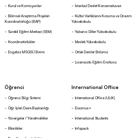
Kurul ve Komisyonlar
İstanbul Devlet Konservatuvarı
Bilimsel Araştırma Projeleri
Kültür Varlıklarını Koruma ve Onarım
Koordinatörlüğü (BAP)
Yüksekokulu
Sürekli Eğitim Merkezi (SEM)
Yabancı Diller Yüksekokulu
Koordinatörlükler
Meslek Yüksekokulu
Engelsiz MSGSÜ Birimi
Ortak Dersler Bölümü
Lisansüstü Eğitim Enstiüsü
Öğrenci
International Office
Öğrenci Bilgi Sistemi
International Office (ULIK)
Öğr. İşleri Daire Başkanlığı
Erasmus+
Yönergeler / Yönetmelikler
International Students
Etkinlikler
Infopack