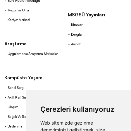
Burs Koordinatörlüğü
Mezunlar Ofisi
MSGSÜ Yayınları
Kariyer Merkezi
Kitaplar
Dergiler
Araştırma
Ayın İzi
Uygulama ve Araştırma Merkezleri
Kampüste Yaşam
Sanal Sergi
Akıllı Kart Sistemi
Ulaşım
Çerezleri kullanıyoruz
Sağlık Ve Rehberlik
Web sitemizde gezinme
Beslenme
deneyiminizi geliştirmek, size