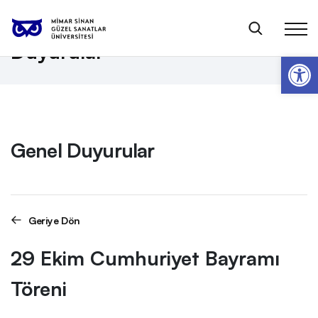
Anasayfa
Genel Duyurular
29 Ekim Cumhuriyet Bayramı Töreni
Duyurular
Op
Genel Duyurular
Geriye Dön
29 Ekim Cumhuriyet Bayramı
Töreni