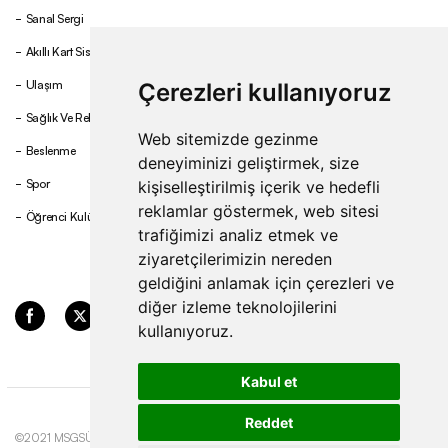
Sanal Sergi
Akıllı Kart Sistemi
Ulaşım
Çerezleri kullanıyoruz
Sağlık Ve Rehberlik
Web sitemizde gezinme
Beslenme
deneyiminizi geliştirmek, size
Spor
kişiselleştirilmiş içerik ve hedefli
reklamlar göstermek, web sitesi
Öğrenci Kulüpleri
trafiğimizi analiz etmek ve
ziyaretçilerimizin nereden
geldiğini anlamak için çerezleri ve
diğer izleme teknolojilerini
kullanıyoruz.
Kabul et
Reddet
©2021 MSGSÜ. Tüm hakları
Gizlilik ve Çerez
Update cookies