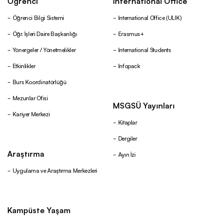
Öğrenci
International Office
Öğrenci Bilgi Sistemi
International Office (ULIK)
Öğr. İşleri Daire Başkanlığı
Erasmus+
Yönergeler / Yönetmelikler
International Students
Etkinlikler
Infopack
Burs Koordinatörlüğü
Mezunlar Ofisi
MSGSÜ Yayınları
Kariyer Merkezi
Kitaplar
Dergiler
Araştırma
Ayın İzi
Uygulama ve Araştırma Merkezleri
Kampüste Yaşam