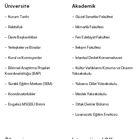
Üniversite
Akademik
Kurum Tarihi
Güzel Sanatlar Fakültesi
Rektörlük
Mimarlık Fakültesi
Daire Başkanlıkları
Fen Edebiyat Fakültesi
Yerleşkeler ve Binalar
İletişim Fakültesi
Kurul ve Komisyonlar
İstanbul Devlet Konservatuvarı
Bilimsel Araştırma Projeleri
Kültür Varlıklarını Koruma ve Onarım
Koordinatörlüğü (BAP)
Yüksekokulu
Sürekli Eğitim Merkezi (SEM)
Yabancı Diller Yüksekokulu
Koordinatörlükler
Meslek Yüksekokulu
Engelsiz MSGSÜ Birimi
Ortak Dersler Bölümü
Lisansüstü Eğitim Enstiüsü