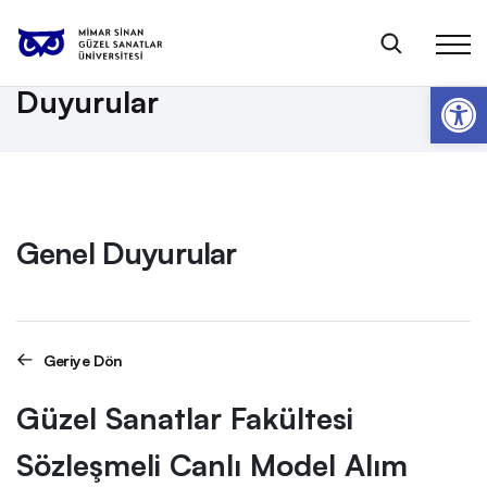
Anasayfa
Genel Duyurular
Güzel Sanatlar Fakültesi Sözleşmeli Canlı Model Alım İlanı
Op
Duyurular
Genel Duyurular
Geriye Dön
Güzel Sanatlar Fakültesi
Sözleşmeli Canlı Model Alım