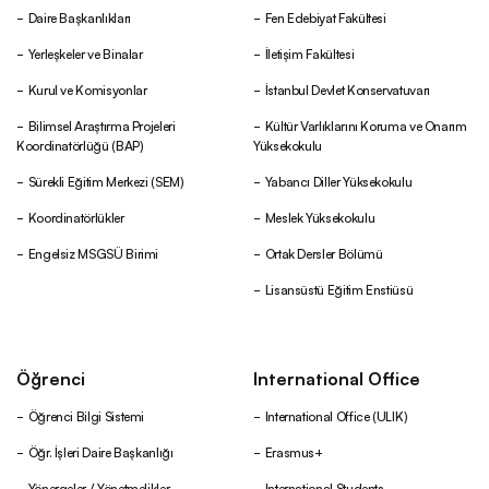
Daire Başkanlıkları
Fen Edebiyat Fakültesi
Yerleşkeler ve Binalar
İletişim Fakültesi
Kurul ve Komisyonlar
İstanbul Devlet Konservatuvarı
Bilimsel Araştırma Projeleri
Kültür Varlıklarını Koruma ve Onarım
Koordinatörlüğü (BAP)
Yüksekokulu
Sürekli Eğitim Merkezi (SEM)
Yabancı Diller Yüksekokulu
Koordinatörlükler
Meslek Yüksekokulu
Engelsiz MSGSÜ Birimi
Ortak Dersler Bölümü
Lisansüstü Eğitim Enstiüsü
Öğrenci
International Office
Öğrenci Bilgi Sistemi
International Office (ULIK)
Öğr. İşleri Daire Başkanlığı
Erasmus+
Yönergeler / Yönetmelikler
International Students