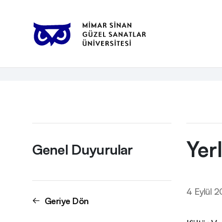
Anasayfa
Genel Duyurular
Yerleştirme Sınavları Salon Bilgi
Duyurular
Yerl
Genel Duyurular
4 Eylül 
Geriye Dön