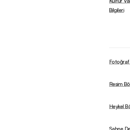
Kültür V
Bilgileri
Fotoğraf 
Resim Böl
Heykel Bö
Sahne De