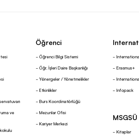
Öğrenci
Internat
tesi
Öğrenci Bilgi Sistemi
Internationa
Öğr. İşleri Daire Başkanlığı
Erasmus+
si
Yönergeler / Yönetmelikler
Internation
Etkinlikler
Infopack
servatuvarı
Burs Koordinatörlüğü
oruma ve
Mezunlar Ofisi
MSGSÜ Y
Kariyer Merkezi
ekokulu
Kitaplar