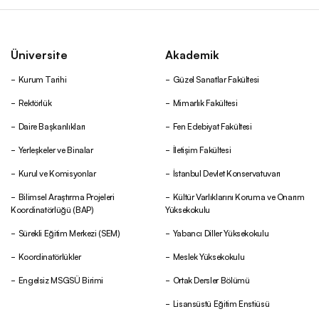
Üniversite
Akademik
Kurum Tarihi
Güzel Sanatlar Fakültesi
Rektörlük
Mimarlık Fakültesi
Daire Başkanlıkları
Fen Edebiyat Fakültesi
Yerleşkeler ve Binalar
İletişim Fakültesi
Kurul ve Komisyonlar
İstanbul Devlet Konservatuvarı
Bilimsel Araştırma Projeleri
Kültür Varlıklarını Koruma ve Onarım
Koordinatörlüğü (BAP)
Yüksekokulu
Sürekli Eğitim Merkezi (SEM)
Yabancı Diller Yüksekokulu
Koordinatörlükler
Meslek Yüksekokulu
Engelsiz MSGSÜ Birimi
Ortak Dersler Bölümü
Lisansüstü Eğitim Enstiüsü