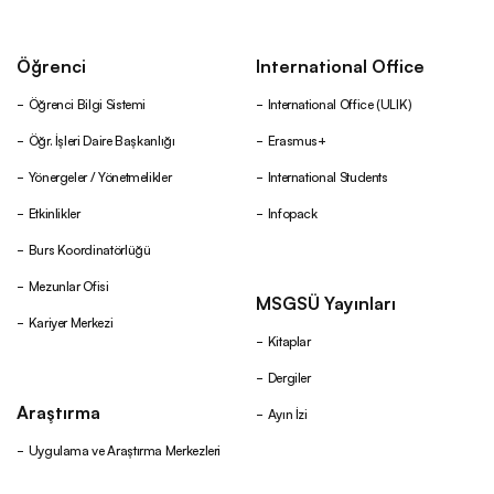
Öğrenci
International Office
Öğrenci Bilgi Sistemi
International Office (ULIK)
Öğr. İşleri Daire Başkanlığı
Erasmus+
Yönergeler / Yönetmelikler
International Students
Etkinlikler
Infopack
Burs Koordinatörlüğü
Mezunlar Ofisi
MSGSÜ Yayınları
Kariyer Merkezi
Kitaplar
Dergiler
Araştırma
Ayın İzi
Uygulama ve Araştırma Merkezleri