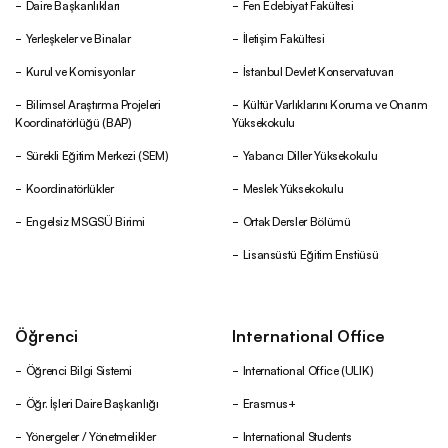
Daire Başkanlıkları
Fen Edebiyat Fakültesi
Yerleşkeler ve Binalar
İletişim Fakültesi
Kurul ve Komisyonlar
İstanbul Devlet Konservatuvarı
Bilimsel Araştırma Projeleri
Kültür Varlıklarını Koruma ve Onarım
Koordinatörlüğü (BAP)
Yüksekokulu
Sürekli Eğitim Merkezi (SEM)
Yabancı Diller Yüksekokulu
Koordinatörlükler
Meslek Yüksekokulu
Engelsiz MSGSÜ Birimi
Ortak Dersler Bölümü
Lisansüstü Eğitim Enstiüsü
Öğrenci
International Office
Öğrenci Bilgi Sistemi
International Office (ULIK)
Öğr. İşleri Daire Başkanlığı
Erasmus+
Yönergeler / Yönetmelikler
International Students