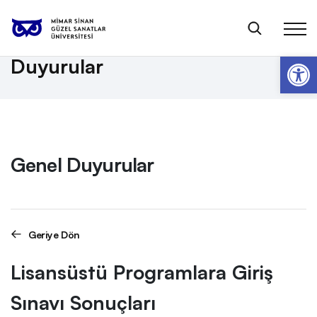
Anasayfa
Genel Duyurular
Lisansüstü Programlara Giriş Sınavı Sonuçları
Op
Duyurular
Genel Duyurular
Geriye Dön
Lisansüstü Programlara Giriş
Sınavı Sonuçları