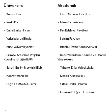
Üniversite
Akademik
Kurum Tarihi
Güzel Sanatlar Fakültesi
Rektörlük
Mimarlık Fakültesi
Daire Başkanlıkları
Fen Edebiyat Fakültesi
Yerleşkeler ve Binalar
İletişim Fakültesi
Kurul ve Komisyonlar
İstanbul Devlet Konservatuvarı
Bilimsel Araştırma Projeleri
Kültür Varlıklarını Koruma ve Onarım
Koordinatörlüğü (BAP)
Yüksekokulu
Sürekli Eğitim Merkezi (SEM)
Yabancı Diller Yüksekokulu
Koordinatörlükler
Meslek Yüksekokulu
Engelsiz MSGSÜ Birimi
Ortak Dersler Bölümü
Lisansüstü Eğitim Enstiüsü