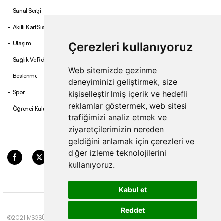
Sanal Sergi
Akıllı Kart Sistemi
Ulaşım
Çerezleri kullanıyoruz
Sağlık Ve Rehberlik
Web sitemizde gezinme
Beslenme
deneyiminizi geliştirmek, size
Spor
kişiselleştirilmiş içerik ve hedefli
reklamlar göstermek, web sitesi
Öğrenci Kulüpleri
trafiğimizi analiz etmek ve
ziyaretçilerimizin nereden
geldiğini anlamak için çerezleri ve
diğer izleme teknolojilerini
kullanıyoruz.
Kabul et
Reddet
©2021 MSGSÜ. Tüm hakları
Gizlilik ve Çerez
Update cookies