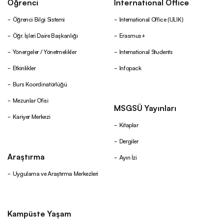
Öğrenci
International Office
Öğrenci Bilgi Sistemi
International Office (ULIK)
Öğr. İşleri Daire Başkanlığı
Erasmus+
Yönergeler / Yönetmelikler
International Students
Etkinlikler
Infopack
Burs Koordinatörlüğü
Mezunlar Ofisi
MSGSÜ Yayınları
Kariyer Merkezi
Kitaplar
Dergiler
Araştırma
Ayın İzi
Uygulama ve Araştırma Merkezleri
Kampüste Yaşam