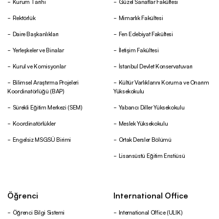
Kurum Tarihi
Güzel Sanatlar Fakültesi
Rektörlük
Mimarlık Fakültesi
Daire Başkanlıkları
Fen Edebiyat Fakültesi
Yerleşkeler ve Binalar
İletişim Fakültesi
Kurul ve Komisyonlar
İstanbul Devlet Konservatuvarı
Bilimsel Araştırma Projeleri
Kültür Varlıklarını Koruma ve Onarım
Koordinatörlüğü (BAP)
Yüksekokulu
Sürekli Eğitim Merkezi (SEM)
Yabancı Diller Yüksekokulu
Koordinatörlükler
Meslek Yüksekokulu
Engelsiz MSGSÜ Birimi
Ortak Dersler Bölümü
Lisansüstü Eğitim Enstiüsü
Öğrenci
International Office
Öğrenci Bilgi Sistemi
International Office (ULIK)