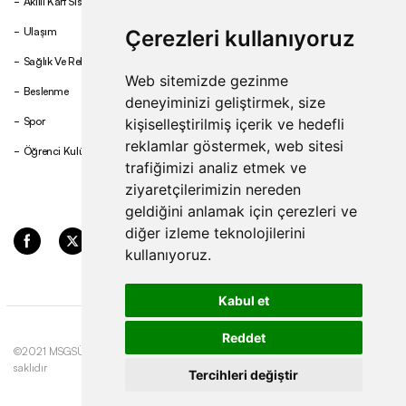
Akıllı Kart Sistemi
Ulaşım
Çerezleri kullanıyoruz
Sağlık Ve Rehberlik
Web sitemizde gezinme
Beslenme
deneyiminizi geliştirmek, size
Spor
kişiselleştirilmiş içerik ve hedefli
reklamlar göstermek, web sitesi
Öğrenci Kulüpleri
trafiğimizi analiz etmek ve
ziyaretçilerimizin nereden
geldiğini anlamak için çerezleri ve
diğer izleme teknolojilerini
kullanıyoruz.
Kabul et
Reddet
©2021 MSGSÜ. Tüm hakları
Gizlilik ve Çerez
Update cookies
saklıdır
Politikası
preferences
Tercihleri değiştir