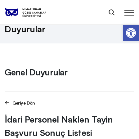
Anasayfa
Genel Duyurular
İdari Personel Naklen Tayin Başvuru Sonuç Listesi
Op
Duyurular
Genel Duyurular
Geriye Dön
İdari Personel Naklen Tayin
Başvuru Sonuç Listesi