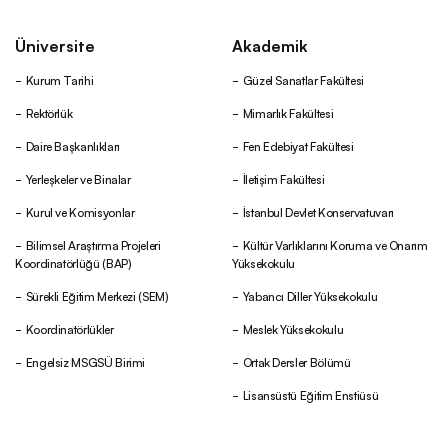
Üniversite
Akademik
Kurum Tarihi
Güzel Sanatlar Fakültesi
Rektörlük
Mimarlık Fakültesi
Daire Başkanlıkları
Fen Edebiyat Fakültesi
Yerleşkeler ve Binalar
İletişim Fakültesi
Kurul ve Komisyonlar
İstanbul Devlet Konservatuvarı
Bilimsel Araştırma Projeleri
Kültür Varlıklarını Koruma ve Onarım
Koordinatörlüğü (BAP)
Yüksekokulu
Sürekli Eğitim Merkezi (SEM)
Yabancı Diller Yüksekokulu
Koordinatörlükler
Meslek Yüksekokulu
Engelsiz MSGSÜ Birimi
Ortak Dersler Bölümü
Lisansüstü Eğitim Enstiüsü