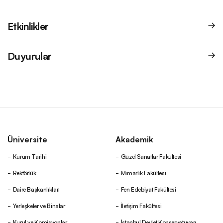
Etkinlikler
Duyurular
Üniversite
Akademik
Kurum Tarihi
Güzel Sanatlar Fakültesi
Rektörlük
Mimarlık Fakültesi
Daire Başkanlıkları
Fen Edebiyat Fakültesi
Yerleşkeler ve Binalar
İletişim Fakültesi
Kurul ve Komisyonlar
İstanbul Devlet Konservatuvarı