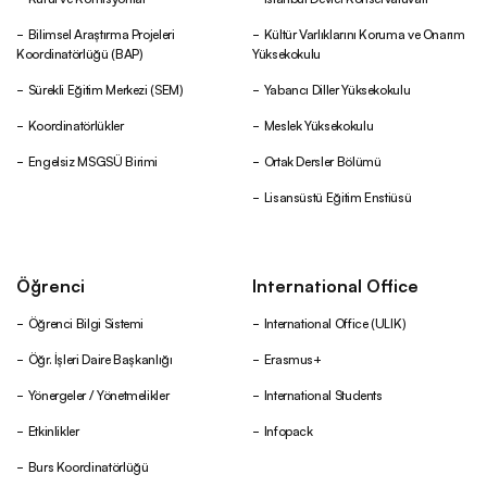
Bilimsel Araştırma Projeleri
Kültür Varlıklarını Koruma ve Onarım
Koordinatörlüğü (BAP)
Yüksekokulu
Sürekli Eğitim Merkezi (SEM)
Yabancı Diller Yüksekokulu
Koordinatörlükler
Meslek Yüksekokulu
Engelsiz MSGSÜ Birimi
Ortak Dersler Bölümü
Lisansüstü Eğitim Enstiüsü
Öğrenci
International Office
Öğrenci Bilgi Sistemi
International Office (ULIK)
Öğr. İşleri Daire Başkanlığı
Erasmus+
Yönergeler / Yönetmelikler
International Students
Etkinlikler
Infopack
Burs Koordinatörlüğü