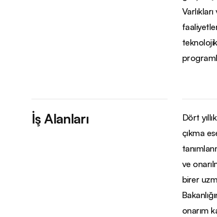
Varlıklar
faaliyetl
teknoloji
programla
İş Alanları
Dört yıll
çıkma ese
tanımlanm
ve onarıl
birer uzm
Bakanlığı
onarım ka