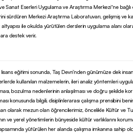
ı ve Sanat Eserleri Uygulama ve Araştırma Merkezi”ne bağlı 
erini sürdüren Merkezi Araştırma Laboratuvarı, gelişmiş ve k
k altyapısı ile okulda yürütülen derslerin uygulama alanı olar
ra destek verir.
ık lisans eğitimi sonunda, Taş Devri’nden günümüze dek insa
rlerde kullanılan malzemelerin, ileri analiz yöntemleri uygu
ası, bozulma nedenlerinin anlaşılması ve doğru şekilde ko
ması konusunda bilgili, disiplinlerarası çalışma prensibini be
an olarak mezun olan öğrencilerimiz, öncelikle Kültür ve T
nın ve yerel yönetimlerin bünyeside kültür varlıklarını korum
psamında yütürülen her alanda çalışma imkanına sahip old