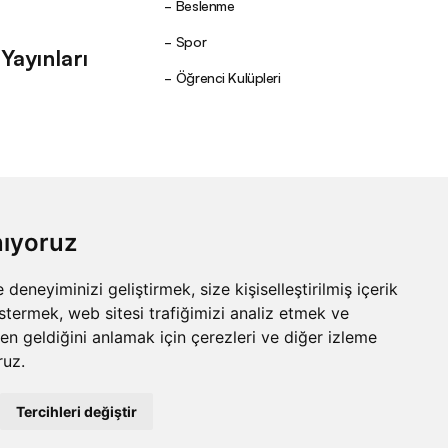
Beslenme
Spor
ayınları
Öğrenci Kulüpleri
nıyoruz
eneyiminizi geliştirmek, size kişiselleştirilmiş içerik
stermek, web sitesi trafiğimizi analiz etmek ve
den geldiğini anlamak için çerezleri ve diğer izleme
ruz.
Tercihleri değiştir
Site by
Fol
&
Basework