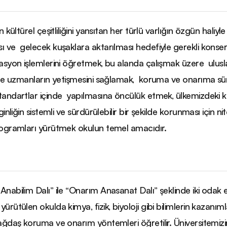
n kültürel çeşitliliğini yansıtan her türlü varlığın özgün haliyle
 ve gelecek kuşaklara aktarılması hedefiyle gerekli konse
asyon işlemlerini öğretmek, bu alanda çalışmak üzere ulusl
rde uzmanların yetişmesini sağlamak, koruma ve onarıma sür
andartlar içinde yapılmasına öncülük etmek, ülkemizdeki kü
ginliğin sistemli ve sürdürülebilir bir şekilde korunması için nite
ogramları yürütmek okulun temel amacıdır.
nabilim Dalı” ile “Onarım Anasanat Dalı” şeklinde iki odak 
rütülen okulda kimya, fizik, biyoloji gibi bilimlerin kazanıml
ağdaş koruma ve onarım yöntemleri öğretilir. Üniversitemizi