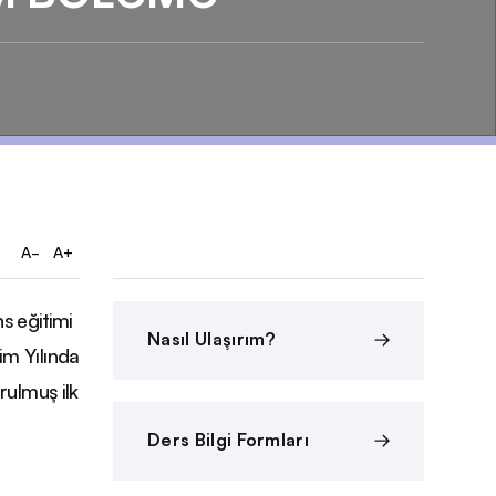
A-
A+
ns eğitimi
Nasıl Ulaşırım?
im Yılında
urulmuş ilk
Ders Bilgi Formları