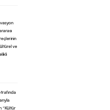
rvasyon
ararası
eçlerinin
ltürel ve
likli
etrafında
arıyla
n “Kültür