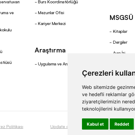
servatuvarı
Burs Koordinatörlüğü
oruma ve
Mezunlar Ofisi
MSGSÜ Y
Kariyer Merkezi
ekokulu
Kitaplar
Dergiler
Araştırma
mü
Ayın İzi
nstiüsü
Uygulama ve Araştırma Merkezleri
Çerezleri kulla
Web sitemizde gezinme d
ve hedefli reklamlar gö
ziyaretçilerimizin nere
teknolojilerini kullanıyo
Kabul et
Reddet
rez Politikası
Update cookies preferences