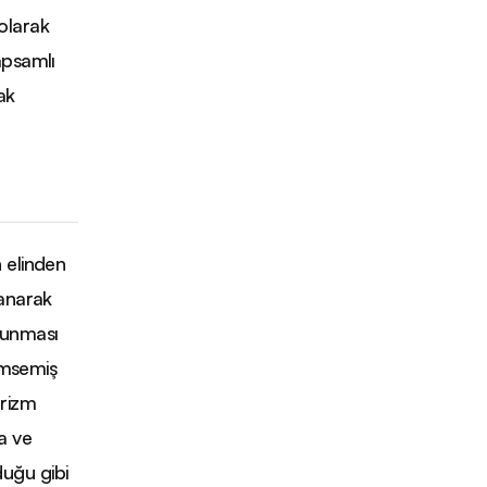
olarak
apsamlı
ak
n elinden
lanarak
runması
nimsemiş
urizm
a ve
uğu gibi