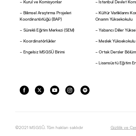
Kurul ve Komisyonlar
İstanbul Devlet Kon
Bilimsel Araştırma Projeleri
Kültür Varlıklarını K
Koordinatörlüğü (BAP)
Onarım Yüksekokulu
Sürekli Eğitim Merkezi (SEM)
Yabancı Diller Yüks
Koordinatörlükler
Meslek Yüksekokulu
Engelsiz MSGSÜ Birimi
Ortak Dersler Bölü
Lisansüstü Eğitim E
©2021 MSGSÜ. Tüm hakları saklıdır
Gizlilik ve Çe