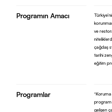
Programın Amacı
Türkiye’ni
korunması
ve restor
nitelikle
çağdaş st
tarihi zen
eğitim pr
Programlar
“Koruma A
program yü
gelişen ç