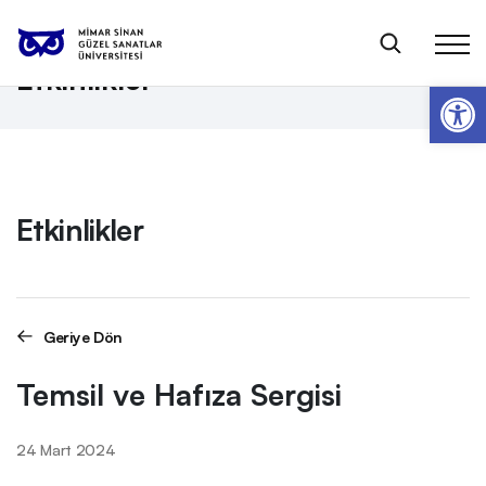
Anasayfa
Etkinlikler
Temsil ve Hafıza Sergisi
Etkinlikler
Op
Etkinlikler
Geriye Dön
Temsil ve Hafıza Sergisi
24 Mart 2024