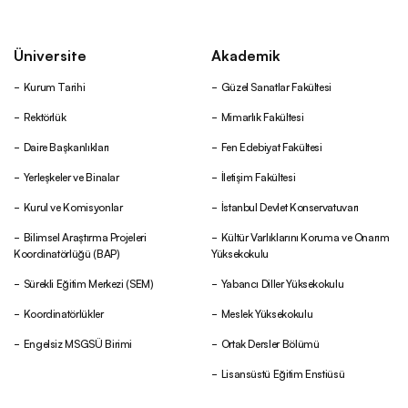
Üniversite
Akademik
Kurum Tarihi
Güzel Sanatlar Fakültesi
Rektörlük
Mimarlık Fakültesi
Daire Başkanlıkları
Fen Edebiyat Fakültesi
Yerleşkeler ve Binalar
İletişim Fakültesi
Kurul ve Komisyonlar
İstanbul Devlet Konservatuvarı
Bilimsel Araştırma Projeleri
Kültür Varlıklarını Koruma ve Onarım
Koordinatörlüğü (BAP)
Yüksekokulu
Sürekli Eğitim Merkezi (SEM)
Yabancı Diller Yüksekokulu
Koordinatörlükler
Meslek Yüksekokulu
Engelsiz MSGSÜ Birimi
Ortak Dersler Bölümü
Lisansüstü Eğitim Enstiüsü