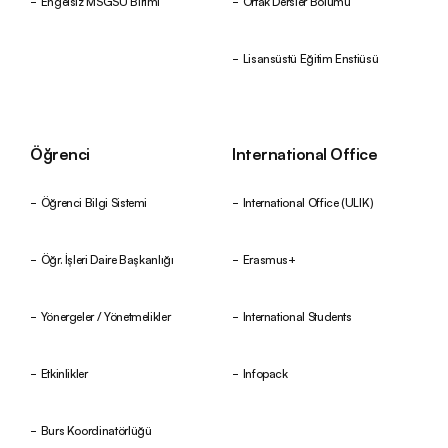
Engelsiz MSGSÜ Birimi
Ortak Dersler Bölümü
Lisansüstü Eğitim Enstiüsü
Öğrenci
International Office
Öğrenci Bilgi Sistemi
International Office (ULIK)
Öğr. İşleri Daire Başkanlığı
Erasmus+
Yönergeler / Yönetmelikler
International Students
Etkinlikler
Infopack
Burs Koordinatörlüğü