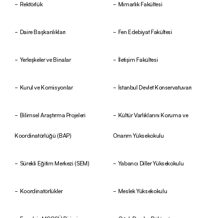
Rektörlük
Mimarlık Fakültesi
Daire Başkanlıkları
Fen Edebiyat Fakültesi
Yerleşkeler ve Binalar
İletişim Fakültesi
Kurul ve Komisyonlar
İstanbul Devlet Konservatuvarı
Bilimsel Araştırma Projeleri
Kültür Varlıklarını Koruma ve
Koordinatörlüğü (BAP)
Onarım Yüksekokulu
Sürekli Eğitim Merkezi (SEM)
Yabancı Diller Yüksekokulu
Koordinatörlükler
Meslek Yüksekokulu