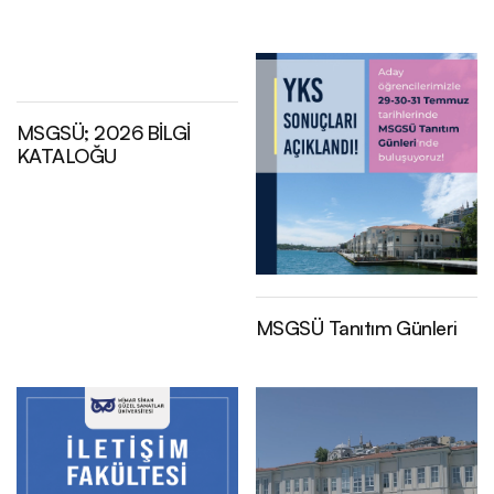
Gündem İçerisinde Ara
Tarih
MSGSÜ; 2026 BİLGİ
KATALOĞU
Arşiv
MSGSÜ Tanıtım Günleri