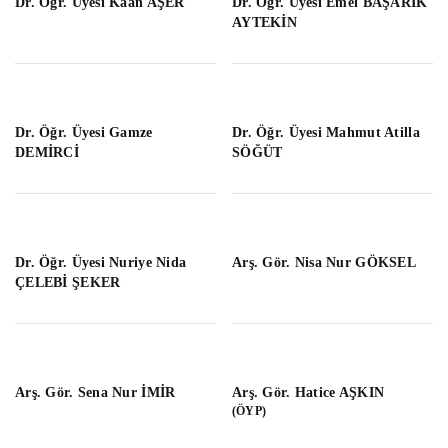
Dr. Öğr. Üyesi Kaan AŞER
Dr. Öğr. Üyesi Emel BAŞARIK
AYTEKİN
Dr. Öğr. Üyesi Gamze
Dr. Öğr. Üyesi Mahmut Atilla
DEMİRCİ
SÖĞÜT
Dr. Öğr. Üyesi Nuriye Nida
Arş. Gör. Nisa Nur GÖKSEL
ÇELEBİ ŞEKER
Arş. Gör. Sena Nur İMİR
Arş. Gör. Hatice AŞKIN
(ÖYP)