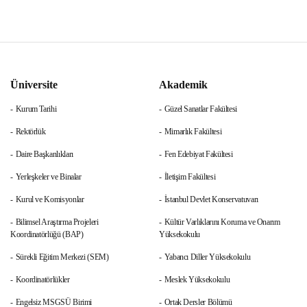
Üniversite
Akademik
Kurum Tarihi
Güzel Sanatlar Fakültesi
Rektörlük
Mimarlık Fakültesi
Daire Başkanlıkları
Fen Edebiyat Fakültesi
Yerleşkeler ve Binalar
İletişim Fakültesi
Kurul ve Komisyonlar
İstanbul Devlet Konservatuvarı
Bilimsel Araştırma Projeleri
Kültür Varlıklarını Koruma ve Onarım
Koordinatörlüğü (BAP)
Yüksekokulu
Sürekli Eğitim Merkezi (SEM)
Yabancı Diller Yüksekokulu
Koordinatörlükler
Meslek Yüksekokulu
Engelsiz MSGSÜ Birimi
Ortak Dersler Bölümü