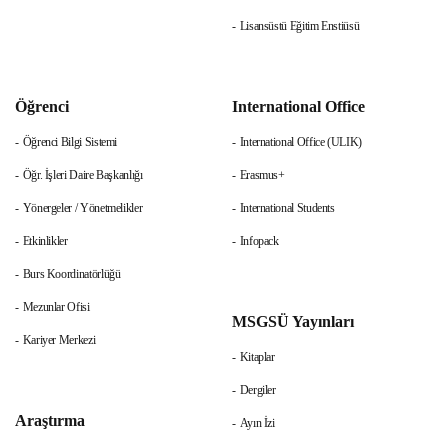
Lisansüstü Eğitim Enstiüsü
Öğrenci
International Office
Öğrenci Bilgi Sistemi
International Office (ULIK)
Öğr. İşleri Daire Başkanlığı
Erasmus+
Yönergeler / Yönetmelikler
International Students
Etkinlikler
Infopack
Burs Koordinatörlüğü
Mezunlar Ofisi
MSGSÜ Yayınları
Kariyer Merkezi
Kitaplar
Dergiler
Araştırma
Ayın İzi