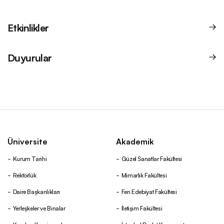
Etkinlikler
Duyurular
Üniversite
Akademik
Kurum Tarihi
Güzel Sanatlar Fakültesi
Rektörlük
Mimarlık Fakültesi
Daire Başkanlıkları
Fen Edebiyat Fakültesi
Yerleşkeler ve Binalar
İletişim Fakültesi