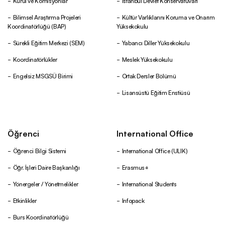
Kurul ve Komisyonlar
İstanbul Devlet Konservatuvarı
Bilimsel Araştırma Projeleri
Kültür Varlıklarını Koruma ve Onarım
Koordinatörlüğü (BAP)
Yüksekokulu
Sürekli Eğitim Merkezi (SEM)
Yabancı Diller Yüksekokulu
Koordinatörlükler
Meslek Yüksekokulu
Engelsiz MSGSÜ Birimi
Ortak Dersler Bölümü
Lisansüstü Eğitim Enstiüsü
Öğrenci
International Office
Öğrenci Bilgi Sistemi
International Office (ULIK)
Öğr. İşleri Daire Başkanlığı
Erasmus+
Yönergeler / Yönetmelikler
International Students
Etkinlikler
Infopack
Burs Koordinatörlüğü