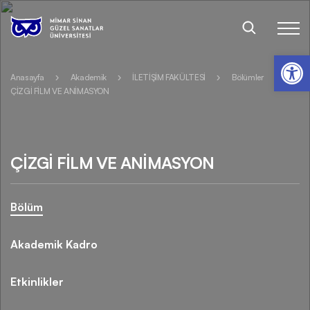
Op
Anasayfa
Akademik
İLETİŞİM FAKÜLTESİ
Bölümler
ÇİZGİ FİLM VE ANİMASYON
ÇİZGİ FİLM VE ANİMASYON
Bölüm
Akademik Kadro
Etkinlikler