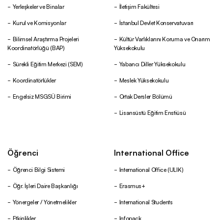
Yerleşkeler ve Binalar
İletişim Fakültesi
Kurul ve Komisyonlar
İstanbul Devlet Konservatuvarı
Bilimsel Araştırma Projeleri
Kültür Varlıklarını Koruma ve Onarım
Koordinatörlüğü (BAP)
Yüksekokulu
Sürekli Eğitim Merkezi (SEM)
Yabancı Diller Yüksekokulu
Koordinatörlükler
Meslek Yüksekokulu
Engelsiz MSGSÜ Birimi
Ortak Dersler Bölümü
Lisansüstü Eğitim Enstiüsü
Öğrenci
International Office
Öğrenci Bilgi Sistemi
International Office (ULIK)
Öğr. İşleri Daire Başkanlığı
Erasmus+
Yönergeler / Yönetmelikler
International Students
Etkinlikler
Infopack