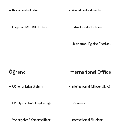
Koordinatörlükler
Meslek Yüksekokulu
Engelsiz MSGSÜ Birimi
Ortak Dersler Bölümü
Lisansüstü Eğitim Enstiüsü
Öğrenci
International Office
Öğrenci Bilgi Sistemi
International Office (ULIK)
Öğr. İşleri Daire Başkanlığı
Erasmus+
Yönergeler / Yönetmelikler
International Students