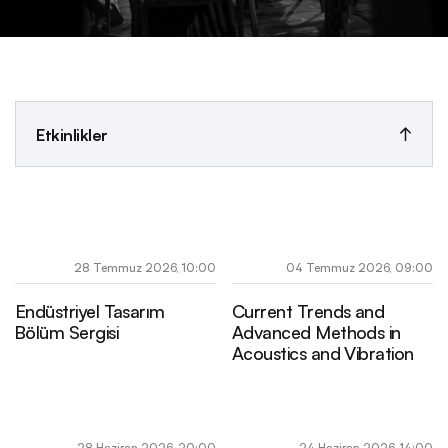
Etkinlikler
Etkinlikler İçerisinde Ara
Tarih
28 Temmuz 2026, 10:00
04 Temmuz 2026, 09:00
Endüstriyel Tasarım
Current Trends and
Arşiv
Bölüm Sergisi
Advanced Methods in
Acoustics and Vibration
28 Haziran 2026, 20:00
24 Haziran 2026, 14:00