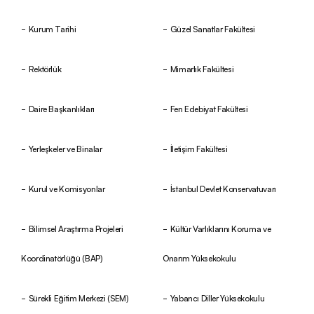
Kurum Tarihi
Güzel Sanatlar Fakültesi
Rektörlük
Mimarlık Fakültesi
Daire Başkanlıkları
Fen Edebiyat Fakültesi
Yerleşkeler ve Binalar
İletişim Fakültesi
Kurul ve Komisyonlar
İstanbul Devlet Konservatuvarı
Bilimsel Araştırma Projeleri
Kültür Varlıklarını Koruma ve
Koordinatörlüğü (BAP)
Onarım Yüksekokulu
Sürekli Eğitim Merkezi (SEM)
Yabancı Diller Yüksekokulu