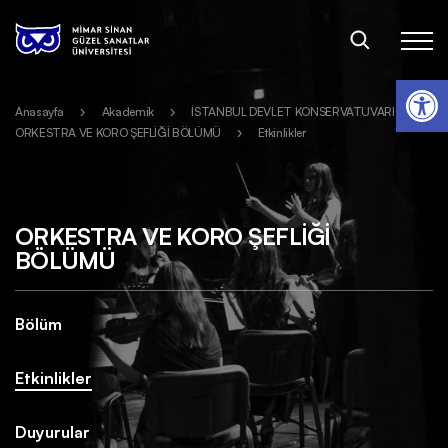
Op
Anasayfa
Akademik
İSTANBUL DEVLET KONSERVATUVARI
ORKESTRA VE KORO ŞEFLİĞİ BÖLÜMÜ
Etkinlikler
ORKESTRA VE KORO ŞEFLİĞİ
BÖLÜMÜ
Bölüm
Etkinlikler
Duyurular