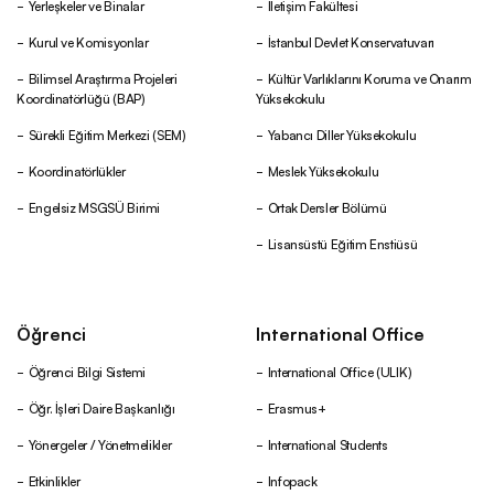
Yerleşkeler ve Binalar
İletişim Fakültesi
Kurul ve Komisyonlar
İstanbul Devlet Konservatuvarı
Bilimsel Araştırma Projeleri
Kültür Varlıklarını Koruma ve Onarım
Koordinatörlüğü (BAP)
Yüksekokulu
Sürekli Eğitim Merkezi (SEM)
Yabancı Diller Yüksekokulu
Koordinatörlükler
Meslek Yüksekokulu
Engelsiz MSGSÜ Birimi
Ortak Dersler Bölümü
Lisansüstü Eğitim Enstiüsü
Öğrenci
International Office
Öğrenci Bilgi Sistemi
International Office (ULIK)
Öğr. İşleri Daire Başkanlığı
Erasmus+
Yönergeler / Yönetmelikler
International Students
Etkinlikler
Infopack