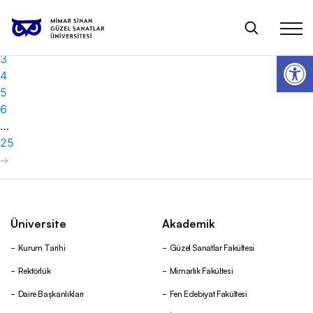
Fen Edebiyat Fakültesi
1
2
Op
3
4
5
6
…
25
Üniversite
Akademik
Kurum Tarihi
Güzel Sanatlar Fakültesi
Rektörlük
Mimarlık Fakültesi
Daire Başkanlıkları
Fen Edebiyat Fakültesi