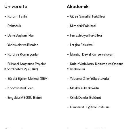
Üniversite
Akademik
Kurum Tarihi
Güzel Sanatlar Fakültesi
Rektörlük
Mimarlık Fakültesi
Daire Başkanlıkları
Fen Edebiyat Fakültesi
Yerleşkeler ve Binalar
İletişim Fakültesi
Kurul ve Komisyonlar
İstanbul Devlet Konservatuvarı
Bilimsel Araştırma Projeleri
Kültür Varlıklarını Koruma ve Onarım
Koordinatörlüğü (BAP)
Yüksekokulu
Sürekli Eğitim Merkezi (SEM)
Yabancı Diller Yüksekokulu
Koordinatörlükler
Meslek Yüksekokulu
Engelsiz MSGSÜ Birimi
Ortak Dersler Bölümü
Lisansüstü Eğitim Enstiüsü