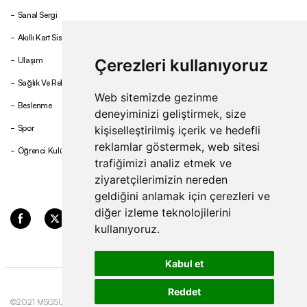
Sanal Sergi
Akıllı Kart Sistemi
Ulaşım
Çerezleri kullanıyoruz
Sağlık Ve Rehberlik
Web sitemizde gezinme
Beslenme
deneyiminizi geliştirmek, size
Spor
kişiselleştirilmiş içerik ve hedefli
reklamlar göstermek, web sitesi
Öğrenci Kulüpleri
trafiğimizi analiz etmek ve
ziyaretçilerimizin nereden
geldiğini anlamak için çerezleri ve
diğer izleme teknolojilerini
kullanıyoruz.
Kabul et
Reddet
©2021 MSGSÜ. Tüm hakları
Gizlilik ve Çerez
Update cookies