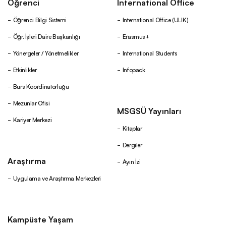
Öğrenci
International Office
Öğrenci Bilgi Sistemi
International Office (ULIK)
Öğr. İşleri Daire Başkanlığı
Erasmus+
Yönergeler / Yönetmelikler
International Students
Etkinlikler
Infopack
Burs Koordinatörlüğü
Mezunlar Ofisi
MSGSÜ Yayınları
Kariyer Merkezi
Kitaplar
Dergiler
Araştırma
Ayın İzi
Uygulama ve Araştırma Merkezleri
Kampüste Yaşam