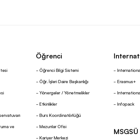
Öğrenci
Internat
tesi
Öğrenci Bilgi Sistemi
Internationa
Öğr. İşleri Daire Başkanlığı
Erasmus+
si
Yönergeler / Yönetmelikler
Internation
Etkinlikler
Infopack
servatuvarı
Burs Koordinatörlüğü
oruma ve
Mezunlar Ofisi
MSGSÜ Y
Kariyer Merkezi