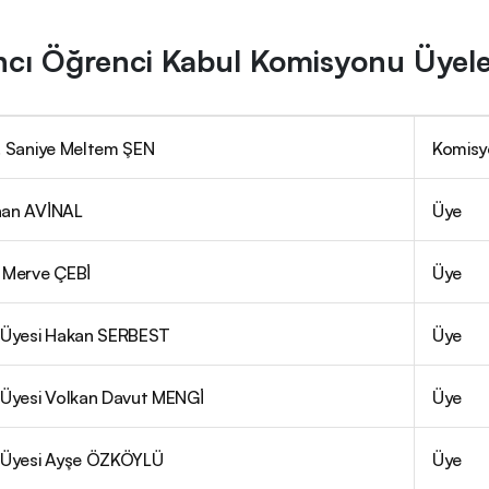
cı Öğrenci Kabul Komisyonu Üyele
r. Saniye Meltem ŞEN
Komisy
nan AVİNAL
Üye
. Merve ÇEBİ
Üye
. Üyesi Hakan SERBEST
Üye
. Üyesi Volkan Davut MENGİ
Üye
. Üyesi Ayşe ÖZKÖYLÜ
Üye