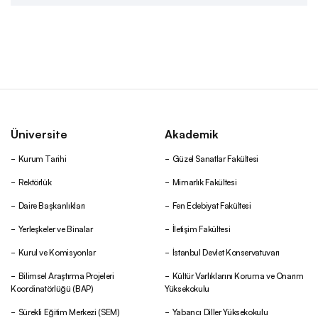
Kurumsal Kimlik
Rektörlük
Senato
Üniversite
Akademik
Kurum Tarihi
Güzel Sanatlar Fakültesi
Üniversite Yönetim Kurulu
Rektörlük
Mimarlık Fakültesi
Daire Başkanlıkları
Fen Edebiyat Fakültesi
Genel Sekreterlik
Yerleşkeler ve Binalar
İletişim Fakültesi
Kurul ve Komisyonlar
İstanbul Devlet Konservatuvarı
Daire Başkanlıkları
Bilimsel Araştırma Projeleri
Kültür Varlıklarını Koruma ve Onarım
Koordinatörlüğü (BAP)
Yüksekokulu
Koordinatörlükler
Sürekli Eğitim Merkezi (SEM)
Yabancı Diller Yüksekokulu