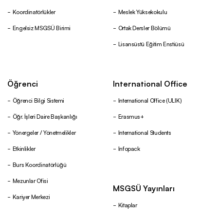
Koordinatörlükler
Meslek Yüksekokulu
Yönetmelik ve Yönergeler
Engelsiz MSGSÜ Birimi
Ortak Dersler Bölümü
Lisansüstü Eğitim Enstiüsü
Kurul ve Komisyonlar
Öğrenci
International Office
Fahri Akademik Kadro
Öğrenci Bilgi Sistemi
International Office (ULIK)
Kütüphane
Öğr. İşleri Daire Başkanlığı
Erasmus+
Yönergeler / Yönetmelikler
International Students
Yerleşkeler ve Binalar
Etkinlikler
Infopack
Burs Koordinatörlüğü
MSGSÜ Yayınları
Mezunlar Ofisi
MSGSÜ Yayınları
Kariyer Merkezi
Kitaplar