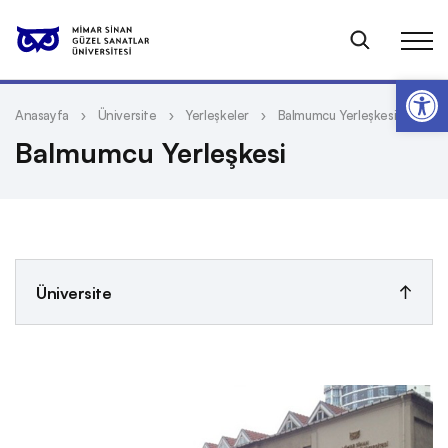
Op
Anasayfa
Üniversite
Yerleşkeler
Balmumcu Yerleşkesi
Balmumcu Yerleşkesi
Üniversite
Kalite
Kurum Tarihi