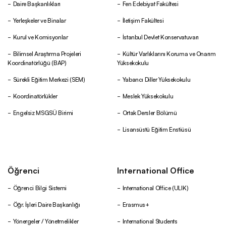
Daire Başkanlıkları
Fen Edebiyat Fakültesi
Yerleşkeler ve Binalar
İletişim Fakültesi
Kurul ve Komisyonlar
İstanbul Devlet Konservatuvarı
Bilimsel Araştırma Projeleri
Kültür Varlıklarını Koruma ve Onarım
Koordinatörlüğü (BAP)
Yüksekokulu
Sürekli Eğitim Merkezi (SEM)
Yabancı Diller Yüksekokulu
Koordinatörlükler
Meslek Yüksekokulu
Engelsiz MSGSÜ Birimi
Ortak Dersler Bölümü
Lisansüstü Eğitim Enstiüsü
Öğrenci
International Office
Öğrenci Bilgi Sistemi
International Office (ULIK)
Öğr. İşleri Daire Başkanlığı
Erasmus+
Yönergeler / Yönetmelikler
International Students