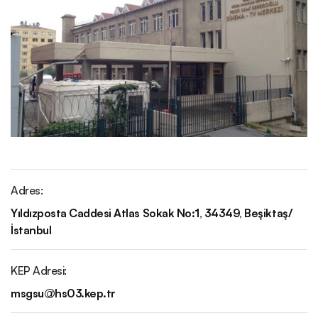
Kurumsal Kimlik
Rektörlük
Senato
Üniversite Yönetim Kurulu
Adres:
Genel Sekreterlik
Yıldızposta Caddesi Atlas Sokak No:1, 34349, Beşiktaş/
İstanbul
Daire Başkanlıkları
KEP Adresi:
msgsu@hs03.kep.tr
Koordinatörlükler