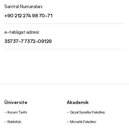
Santral Numaraları:
Yönetmelik ve Yönergeler
+90 212 274 98 70-71
e-tebligat adresi:
Kurul ve Komisyonlar
35737-77372-09129
Fahri Akademik Kadro
Kütüphane
Yerleşkeler ve Binalar
Üniversite
Akademik
MSGSÜ Yayınları
Kurum Tarihi
Güzel Sanatlar Fakültesi
Rektörlük
Mimarlık Fakültesi