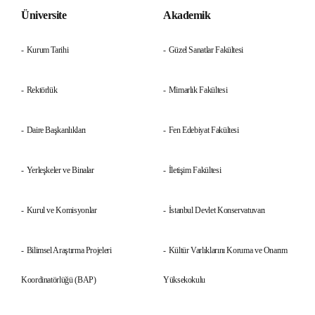
Üniversite
Akademik
Kurum Tarihi
Güzel Sanatlar Fakültesi
Rektörlük
Mimarlık Fakültesi
Daire Başkanlıkları
Fen Edebiyat Fakültesi
Yerleşkeler ve Binalar
İletişim Fakültesi
Kurul ve Komisyonlar
İstanbul Devlet Konservatuvarı
Bilimsel Araştırma Projeleri
Kültür Varlıklarını Koruma ve Onarım
Koordinatörlüğü (BAP)
Yüksekokulu