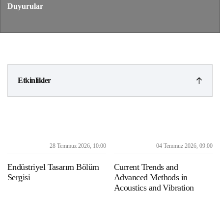
Duyurular
Etkinlikler
Tüm Etkinlikler
Etkinlikler İçerisinde Ara
Etkinlik Geçmişi
Tarih
28 Temmuz 2026, 10:00
04 Temmuz 2026, 09:00
Endüstriyel Tasarım Bölüm
Current Trends and
Arşiv
Sergisi
Advanced Methods in
Acoustics and Vibration