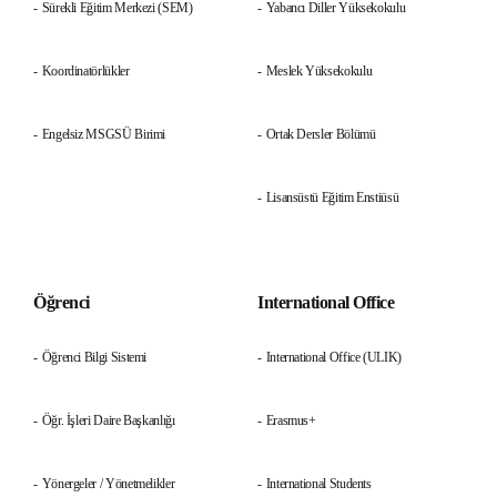
Sürekli Eğitim Merkezi (SEM)
Yabancı Diller Yüksekokulu
Koordinatörlükler
Meslek Yüksekokulu
Engelsiz MSGSÜ Birimi
Ortak Dersler Bölümü
Lisansüstü Eğitim Enstiüsü
Öğrenci
International Office
Öğrenci Bilgi Sistemi
International Office (ULIK)
Öğr. İşleri Daire Başkanlığı
Erasmus+
Yönergeler / Yönetmelikler
International Students