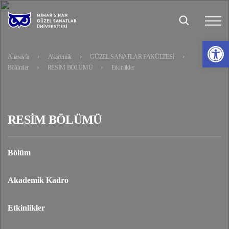
Op
Anasayfa
Akademik
GÜZEL SANATLAR FAKÜLTESİ
Bölümler
RESİM BÖLÜMÜ
Etkinlikler
RESİM BÖLÜMÜ
Bölüm
Akademik Kadro
Etkinlikler