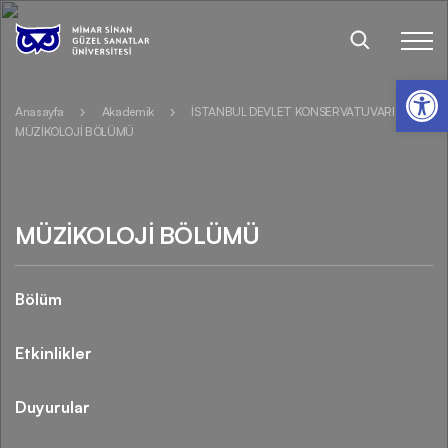
Op
Anasayfa
Akademik
İSTANBUL DEVLET KONSERVATUVARI
MÜZİKOLOJİ BÖLÜMÜ
MÜZİKOLOJİ BÖLÜMÜ
Bölüm
Etkinlikler
Duyurular