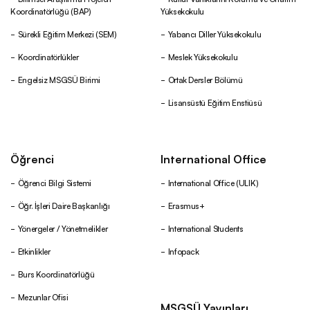
Koordinatörlüğü (BAP)
Yüksekokulu
Sürekli Eğitim Merkezi (SEM)
Yabancı Diller Yüksekokulu
Koordinatörlükler
Meslek Yüksekokulu
Engelsiz MSGSÜ Birimi
Ortak Dersler Bölümü
Lisansüstü Eğitim Enstiüsü
Öğrenci
International Office
Öğrenci Bilgi Sistemi
International Office (ULIK)
Öğr. İşleri Daire Başkanlığı
Erasmus+
Yönergeler / Yönetmelikler
International Students
Etkinlikler
Infopack
Burs Koordinatörlüğü
Mezunlar Ofisi
MSGSÜ Yayınları