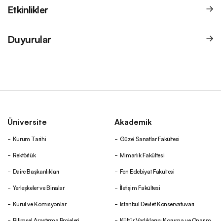
Etkinlikler
Duyurular
Üniversite
Akademik
Kurum Tarihi
Güzel Sanatlar Fakültesi
Rektörlük
Mimarlık Fakültesi
Daire Başkanlıkları
Fen Edebiyat Fakültesi
Yerleşkeler ve Binalar
İletişim Fakültesi
Kurul ve Komisyonlar
İstanbul Devlet Konservatuvarı
Bilimsel Araştırma Projeleri
Kültür Varlıklarını Koruma ve Onarım